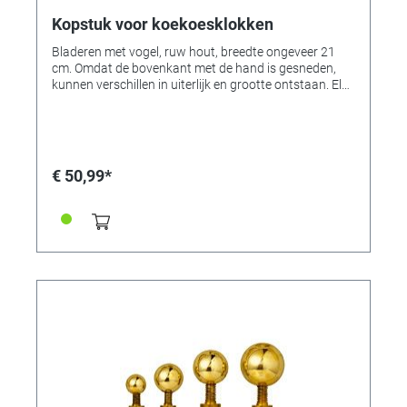
Kopstuk voor koekoesklokken
Bladeren met vogel, ruw hout, breedte ongeveer 21
cm. Omdat de bovenkant met de hand is gesneden,
kunnen verschillen in uiterlijk en grootte ontstaan. Elk
onderdeel is uniek, geen reden tot klagen. Gesneden,
voor koekoeksklokken. Wijnbladeren met vogel. Ruw,
voorgemalen hout. Afmetingen ca. 17,5 cm breed.
€ 50,99*