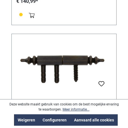
€ 140,99*
Scharnier messing gebruind, 51 mm
Deze website maakt gebruik van cookies om de best mogelijke ervaring
lang, Ø 6 mm
te waarborgen.
Meer informatie...
Scharnier messing gebruind, 51 mm lang, Ø 6 mm
Weigeren
Configureren
Aanvaard alle cookies