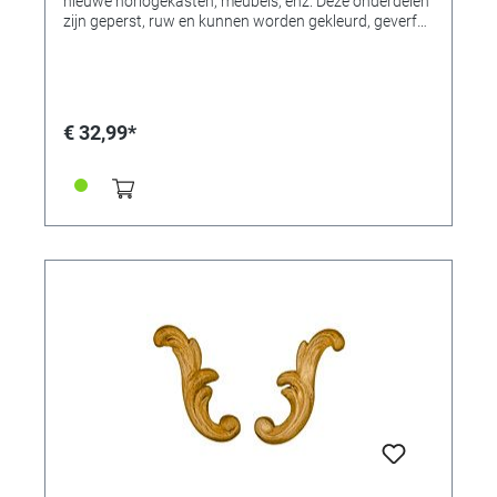
nieuwe horlogekasten, meubels, enz. Deze onderdelen
zijn geperst, ruw en kunnen worden gekleurd, geverfd,
gebronsd of verguld. 1 paar.
€ 32,99*