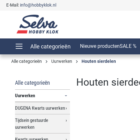
E-Mail:
info@hobbyklok.nl
oekopdracht
Ga naar de hoofdnavigatie
Alle categorieën
Nieuwe producten
SALE %
Alle categorieën
Uurwerken
Houten sierdelen
Houten sierde
Alle categorieën
Uurwerken
DUGENA Kwarts uurwerken
Afbeeldingengalerij overslaan
Tijdsein gestuurde
uurwerken
Kwarts uurwerken