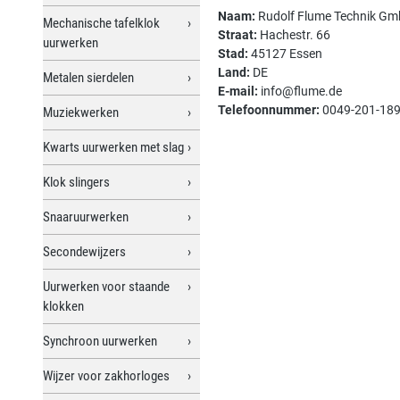
Naam:
Rudolf Flume Technik G
Mechanische tafelklok
Straat:
Hachestr. 66
uurwerken
Stad:
45127 Essen
Land:
DE
Metalen sierdelen
E-mail:
info@flume.de
Telefoonnummer:
0049-201-18
Muziekwerken
Kwarts uurwerken met slag
Klok slingers
Snaaruurwerken
Secondewijzers
Uurwerken voor staande
klokken
Synchroon uurwerken
Wijzer voor zakhorloges