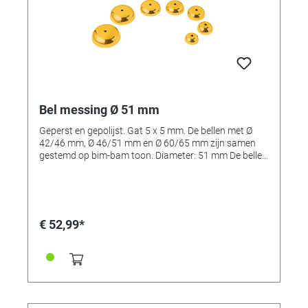
Bel messing Ø 51 mm
Geperst en gepolijst. Gat 5 x 5 mm. De bellen met Ø
42/46 mm, Ø 46/51 mm en Ø 60/65 mm zijn samen
gestemd op bim-bam toon. Diameter: 51 mm De bellen
zijn verkrijgbaar in: Referentie 34666: 46/51 mm en
Referentie 34665: 42/46 mm, Referentie 34667: 60/65
mm Referentie 236700: 51mm Let op: de afbeelding
laat meerdere bellen zien, de levering bevat maar 1 bel.
€ 52,99*