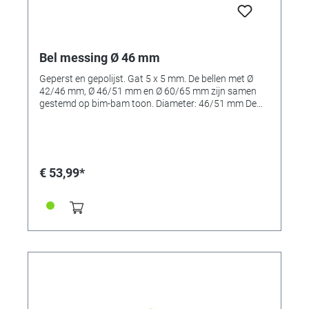
Bel messing Ø 46 mm
Geperst en gepolijst. Gat 5 x 5 mm. De bellen met Ø
42/46 mm, Ø 46/51 mm en Ø 60/65 mm zijn samen
gestemd op bim-bam toon. Diameter: 46/51 mm De
bellen zijn verkrijgbaar in: Referentie 334666: 46/51
mm en Referentie 334665: 42/46 mm, Referentie
334667: 60/65 mm Referentie 236700: 51mm Let op:
de afbeelding laat meerdere bellen zien, de levering
bevat maar 1 bel.
€ 53,99*