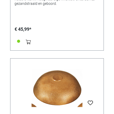
gezandstraald en geboord.
€ 45,99*