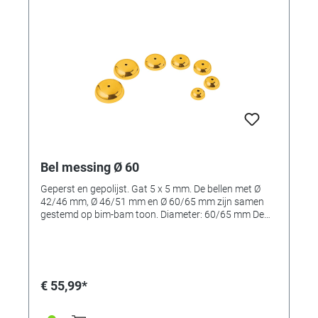
Bel messing Ø 60
Geperst en gepolijst. Gat 5 x 5 mm. De bellen met Ø
42/46 mm, Ø 46/51 mm en Ø 60/65 mm zijn samen
gestemd op bim-bam toon. Diameter: 60/65 mm De
bellen zijn verkrijgbaar in: Referentie 334666: 46/51
mm en Referentie 334665: 42/46 mm, Referentie
334667: 60/65 mm Referentie 236700: 51mm Let op:
de afbeelding laat meerdere bellen zien, de levering
bevat maar 1 bel.
€ 55,99*