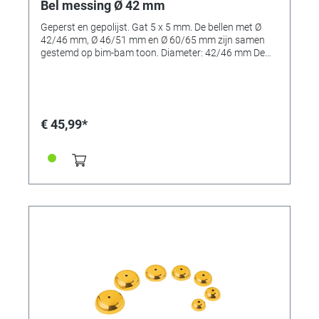
Bel messing Ø 42 mm
Geperst en gepolijst. Gat 5 x 5 mm. De bellen met Ø
42/46 mm, Ø 46/51 mm en Ø 60/65 mm zijn samen
gestemd op bim-bam toon. Diameter: 42/46 mm De
bellen zijn verkrijgbaar in: Referentie 334666: 46/51
mm en Referentie 334665: 42/46 mm, Referentie
334667: 60/65 mm Referentie 236700: 51mm Let op:
de afbeelding laat meerdere bellen zien, de levering
bevat maar 1 bel.
€ 45,99*