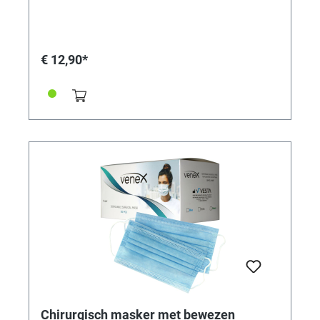
Vooral de genezingstijd is korter, omdat de spray fijn
verdeeld over het te behandelen gebied, spaarzamer
kan worden gedoseerd. Meer gerichte toepassing -
minder verbruik - snellere genezingstijd. Praktische
spuitfles voor nog eenvoudiger aanbrengen. Om de
€ 12,90*
oorlellen te verzorgen. Met Arnica, kamille en
panthenol. Oorpiercing cosmetica met panthenol, dat
de celregeneratie beter stimuleert en daardoor de huid
sneller kan laten genezen. Niet alleen ideaal voor
oorpiercings, maar ook voor piercings. Panthenol,
gebruikt in veel wondzalven, kan ook zorgen voor
vochtigheid, bescherming en een anti-aging effect.
Fles van 50ml Natuurlijk Made in Germany
Chirurgisch masker met bewezen