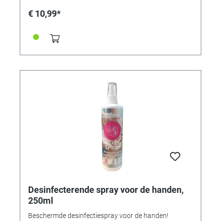
dapperheidsoorkonde is ook verkrijgbaar in het Duits:
€ 10,99*
bestel artikelnr. 328035
Desinfecterende spray voor de handen,
250ml
Beschermde desinfectiespray voor de handen!