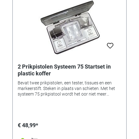
2 Prikpistolen Systeem 75 Startset in
plastic koffer
Bevat twee prikpistolen, een tester, tissues en een
markeerstift. Steken in plaats van schieten. Met het
systeem 75 prikpistool wordt het oor niet meer
doorschoten, maar doorstoken. Een nagenoeg
geruisloos en snel steekproces. Eenvoudige bediening.
Het systeem 75 is ook voor beginners heel eenvoudig
te bedienen. Geen adapterwissel nodig. De prikbellen
van Systeem 75, zitten per stuk in een patroon, zijn
€ 48,99*
steriel verpakt en bevat een prikbel en een pouchette.
Daardoor kan het systeem 75 eenvoudig en snel
worden geladen zonde rekening te houden met de