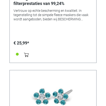
filterprestaties van 99,24%
Vertrouw op echte bescherming en kwaliteit. In
tegenstelling tot de simpele fleece maskers die vaak
wordt aangeboden, bieden wij BESCHERMING
GETEST EN GETEST IN DUITSLAND! U bent dus veilig
onderweg, of u nu zakelijk bent, in het openbaar
vervoer of waar dan ook. We hebben de medische
mond- en neusbescherming met de CE-norm EN
14683 / Type1: Filterprestaties getest door het
€ 25,99*
Hohenstein Instituut voor meer dan 99,24%!
(Testrapport van het Hohenstein Instituut in de
bijlage). Vertrouw op kwaliteit, die niet te vergelijken is
met veel goedkopere aanbiedingen van dubieuze
bronnen. De neusklem heeft een met kunststof
beklede metalen draad en de oor elastiekjes zitten ook
niet te strak. Hierdoor is het masker erg comfortabel
om te dragen. Gemaakt in Turkije: 3-laags maskers
voor bedekking van de mond en neus, waardoor de
directe overdracht van besmettelijke ziektekiemen
tussen de drager en de tegenoverliggende persoon
wordt geminimaliseerd. Het gebruik van de
persoonlijke maskers minimaliseert het risico op
verspreiding van infectie. De maskers zijn gemaakt
van huidvriendelijk non-woven materiaal, zijn reukloos