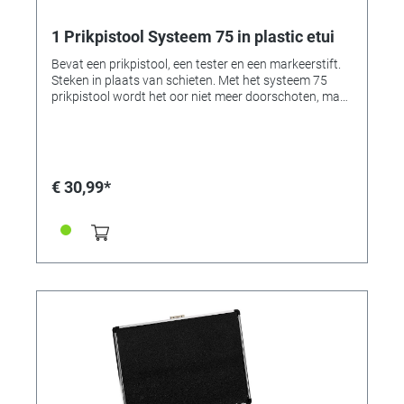
1 Prikpistool Systeem 75 in plastic etui
Bevat een prikpistool, een tester en een markeerstift.
Steken in plaats van schieten. Met het systeem 75
prikpistool wordt het oor niet meer doorschoten, maar
doorstoken. Een nagenoeg geruisloos en snel
steekproces. Eenvoudige bediening. Het systeem 75 is
ook voor beginners heel eenvoudig te bedienen. Geen
adapterwissel nodig. De prikbellen van Systeem 75,
zitten per stuk in een patroon, zijn steriel verpakt en
€ 30,99*
bevat een prikbel en een pouchette. Daardoor kan het
systeem 75 eenvoudig en snel worden geladen zonde
rekening te houden met de stekergrootte of -vorm.