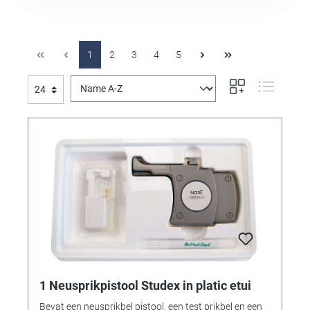
1
2
3
4
5
1 Neusprikpistool Studex in platic etui
Bevat een neusprikbel pistool, een test prikbel en een