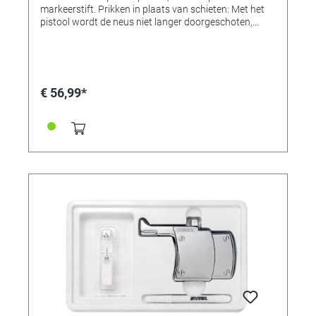
markeerstift. Prikken in plaats van schieten: Met het
pistool wordt de neus niet langer doorgeschoten,
maar doorgeprikt. Een bijna geruisloos en snel
prikproces. Eenvoudig in gebruik. Het systeem is
gemakkelijk te gebruiken, zelfs voor beginners. Er is
geen inzet verwisselingen nodig. Elke steriele
verpakking bevat een neusprikbel. Hierdoor kan het
€ 56,99*
pistool eenvoudig en snel worden geladen ongeacht
de grootte of vorm van de prikbel.