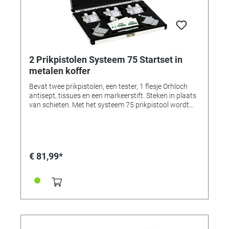
2 Prikpistolen Systeem 75 Startset in
metalen koffer
Bevat twee prikpistolen, een tester, 1 flesje Orhloch
antisept, tissues en een markeerstift. Steken in plaats
van schieten. Met het systeem 75 prikpistool wordt
het oor niet meer doorschoten, maar doorstoken. Een
nagenoeg geruisloos en snel steekproces. Eenvoudige
bediening. Het systeem 75 is ook voor beginners heel
eenvoudig te bedienen. Geen adapterwissel nodig. De
prikbellen van Systeem 75, zitten per stuk in een
€ 81,99*
patroon, zijn steriel verpakt en bevat een prikbel en
een pouchette. Daardoor kan het systeem 75
eenvoudig en snel worden geladen zonde rekening te
houden met de stekergrootte of -vorm.