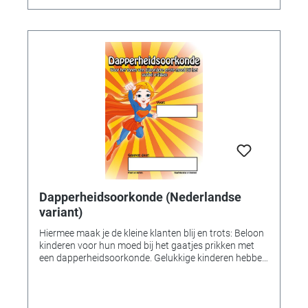
Dapperheidsoorkonde (Nederlandse
variant)
Hiermee maak je de kleine klanten blij en trots: Beloon
kinderen voor hun moed bij het gaatjes prikken met
een dapperheidsoorkonde. Gelukkige kinderen hebben
zo'n mooie en blijvende herinnering aan hun eerste
bezoek aan de winkel. Zo kunnen dappere nieuwe
klanten loyale, langdurige klanten worden. Inhoud: 25
Oorkondes, DIN A4 Taal: Nederlands De