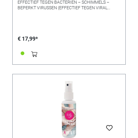
EFFECTIEF TEGEN BACTERIEN – SCHIMMELS –
BEPERKT VIRUSSEN (EFFECTIEF TEGEN VIRAL
ENVELOPE) De handen zijn de meest voorkomende
overbrengers van ziekteverwekkers! Daarom:
desinfecteer je handen! Onze desinfectiegel is zeer
effectief tegen EHEC en andere bacteriën, schimmels
en virussen. Zonder gebruik van water en
€ 17,99*
handdoeken. Zonder kleefwerking, zonder
geurstoffen! Made in Germany Inhoud: 250 ml. ** Let
op: afbeelding kan afwijken van het daadwerkelijk
geleverde product. ** Alle geleverde kwaliteiten zijn
absoluut "Made in Germany". (Actieve ingrediënten:
78,2 g ethanol 96%, 4 g waterstofperoxide 3%, 1,5 g
glycerol / 100 g) Belangrijk: We streven ernaar om in
deze periode, deze momenteel gevoelige producten, te
kunnen blijven leveren. We vragen dan ook uw begrip
dat de levering alleen kan plaatsvinden in normale
bestelhoeveelheden (dus geen hamster aantallen
a.u.b.!). De prijzen voor alle hygiënische en
beschermende producten zijn onderhevig aan de
huidige dagelijkse schommelingen. We proberen alle
producten tegen de laagst mogelijke prijs aan te
bieden. Gevaren waarschuwingen: Licht ontvlambare
vloeistof en damp. Veroorzaakt ernstige oogirritatie.
Beveiligingsadvies: Verwijderd houden van warmte /