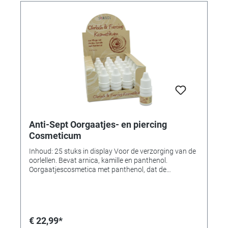
Anti-Sept Oorgaatjes- en piercing
Cosmeticum
Inhoud: 25 stuks in display Voor de verzorging van de
oorlellen. Bevat arnica, kamille en panthenol.
Oorgaatjescosmetica met panthenol, dat de
celvernieuwing stimuleert en zo de huid sneller laat
genezen. Ideaal niet alleen voor oorgaatjes, maar ook
voor piercings. Daarnaast zorgt panthenol, dat vaak
wordt gebruikt in wondzalven, voor hydratatie,
bescherming en een anti-aging effect. 25 flesjes van 5
€ 22,99*
ml