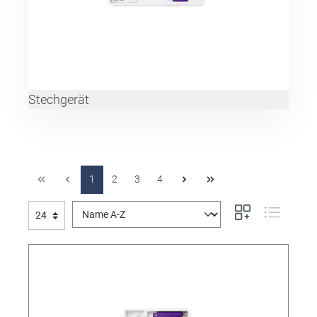
Stechgerät
1
2
3
4