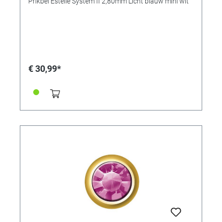
Prikbel Estelle System II 2,80mm Licht blauw mini wit
€ 30,99*