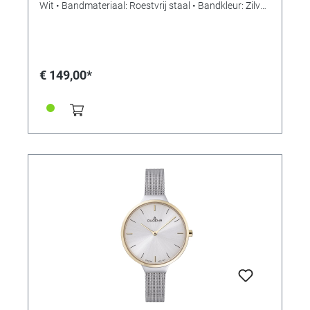
Wit • Bandmateriaal: Roestvrij staal • Bandkleur: Zilver
• Sluiting: Schuifsluiting • Uurwerk: Kwarts •
Waterdichtheid: Spatwaterdicht
€ 149,00*