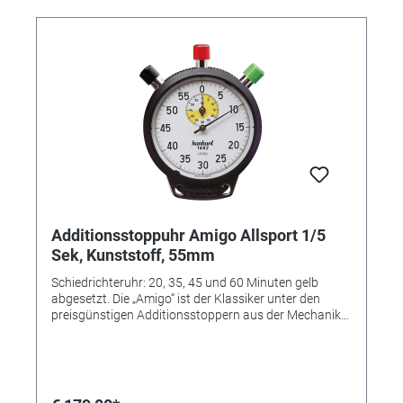
Additionsstoppuhr Amigo Allsport 1/5
Sek, Kunststoff, 55mm
Schiedrichteruhr: 20, 35, 45 und 60 Minuten gelb
abgesetzt. Die „Amigo“ ist der Klassiker unter den
preisgünstigen Additionsstoppern aus der Mechanik-
Serie. Der Aufzug des stoßgeschützten
Stiftankerwerkes befindet sich auf der Gehäuse-
Rückseite. Das robuste ABS-Gehäuse wird mit einer
Umhängekordel geliefert. Farbe: Schwarz Zifferblatt-
Farbe: Weiß Gehäuse: ABS-Kunststoff Durchmesser: