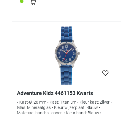
Adventure Kidz 4461153 Kwarts
• Kast-Ø: 28 mm • Kast: Titanium • Kleur kast: Zilver •
Glas: Mineraalglas • Kleur wijzerplaat: Blauw •
Materiaal band: siliconen • Kleur band: Blauw •
Sluiting: Gesp • Uurwerk: Kwarts • Waterdicht: 10 bar