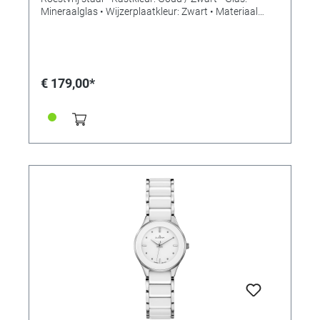
Mineraalglas • Wijzerplaatkleur: Zwart • Materiaal
band: Keramiek / Roestvrij staal • Kleur band: Goud /
Zwart • Sluiting: Vouwsluiting • Uurwerk: Kwarts •
Waterdichtheid: 3 bar
€ 179,00*