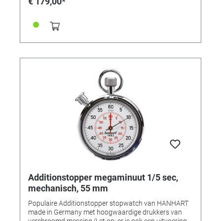
€ 179,00*
55 mm Anzahl Drücker: 3 Material Drücker: ABS-
Kunststoff Anzahl Steine: 1 Ankerausführung:
Stiftanker Messbereich: 1/5 Sek Anzeigezeit: 60 Min.
Flyback: Nein Kalibrierung möglich: Ja
Additionstopper megaminuut 1/5 sec,
mechanisch, 55 mm
Populaire Additionstopper stopwatch van HANHART
made in Germany met hoogwaardige drukkers van