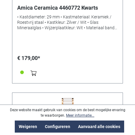
Amica Ceramica 4460772 Kwarts
• Kastdiameter: 29 mm • Kastmateriaal: Keramiek /
Roestvrij staal • Kastkleur: Zilver / Wit • Glas:
Mineraalglas • Wijzerplaatkleur: Wit • Materiaal band:
Keramiek / Roestvrij staal • Kleur band: Zilver / Wit •
Sluiting: Vouwsluiting • Uurwerk: Kwarts •
Waterdichtheid: 3 bar
€ 179,00*
Deze website maakt gebruik van cookies om de best mogelijke ervaring
te waarborgen.
Meer informatie...
Weigeren
Configureren
Aanvaard alle cookies