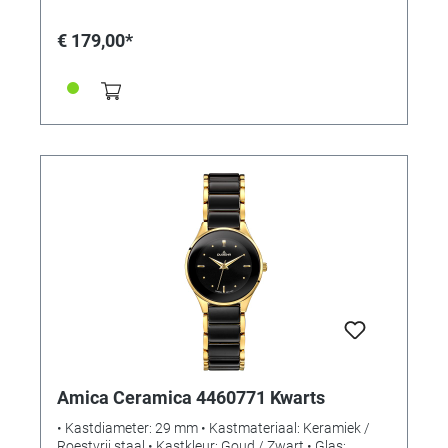
€ 179,00*
Amica Ceramica 4460771 Kwarts
• Kastdiameter: 29 mm • Kastmateriaal: Keramiek /
Roestvrij staal • Kastkleur: Goud / Zwart • Glas: