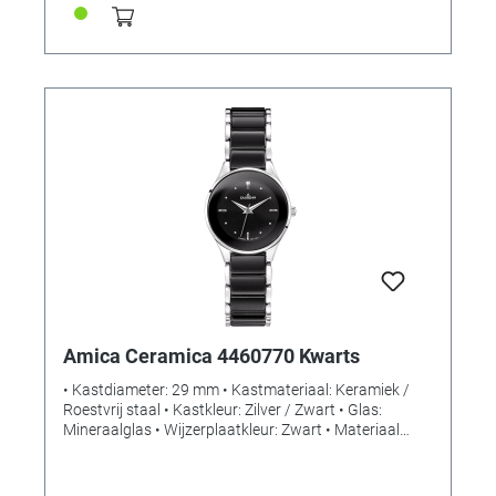
Amica Ceramica 4460770 Kwarts
• Kastdiameter: 29 mm • Kastmateriaal: Keramiek /
Roestvrij staal • Kastkleur: Zilver / Zwart • Glas:
Mineraalglas • Wijzerplaatkleur: Zwart • Materiaal
band: Keramiek / Roestvrij staal • Kleur band: Zilver /
Zwart • Sluiting: Vouwsluiting • Uurwerk: Kwarts •
Waterdichtheid: 3 bar