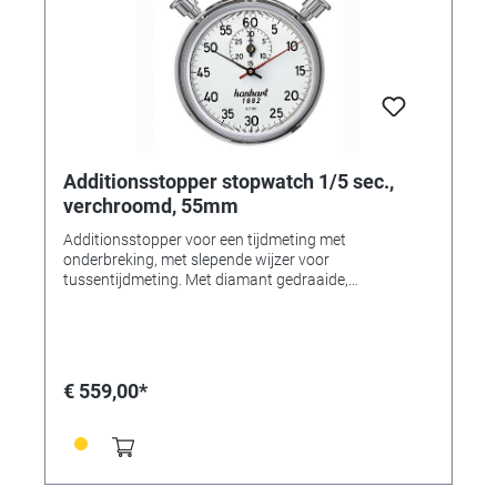
Additionsstopper stopwatch 1/5 sec.,
verchroomd, 55mm
Additionsstopper voor een tijdmeting met
onderbreking, met slepende wijzer voor
tussentijdmeting. Met diamant gedraaide,
verchroomde messing kast. Schok-, stof en
waterbestendig. Penanker met 7 stenen uitgerust.
Kleur: Verchroomd Wijzerplaat: Wit Kast: Verchroomd
messing Diameter: 55mm Aantal drukkers: 2 Materiaal
drukkers: ABS-Kunststof Aantal stenen: 7
€ 559,00*
Ankeruitvoering: Penanker Meetbereik: 1/5 seconde
Weergavetijd: 30 minuten Kalibratie mogelijk: Ja