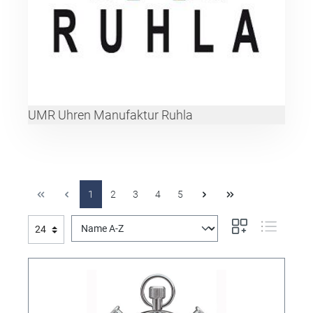
UMR Uhren Manufaktur Ruhla
1
2
3
4
5