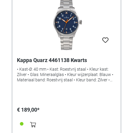
Kappa Quarz 4461138 Kwarts
• Kast-Ø: 40 mm • Kast: Roestvrij staal • Kleur kast:
Zilver • Glas: Mineraalglas • Kleur wijzerplaat: Blauw •
Materiaal band: Roestvrij staal • Kleur band: Zilver •
Sluiting: Vouwsluiting met drukknop • Uurwerk:
Kwarts • Waterbestendigheid: 10 bar
€ 189,00*