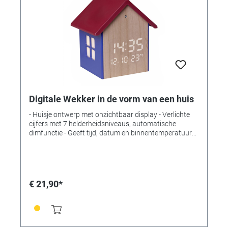
Digitale Wekker in de vorm van een huis
- Huisje ontwerp met onzichtbaar display - Verlichte
cijfers met 7 helderheidsniveaus, automatische
dimfunctie - Geeft tijd, datum en binnentemperatuur
weer - Verlichte vensters zorgen voor een sfeervolle
nachtverlichting - Nachtverlichting kan automatisch
worden geactiveerd via een lichtsensor Meegeleverd:
Wekker, batterij, netadapter, handleiding
Temperatuurmeetbereik: -10 °C…50 °C Installatie:
€ 21,90*
Vrijstaand Voeding: Batterijen, netadapter (EU-
stekker) Batterijen: 1 x 3 V CR2032 Batterijen
meegeleverd: Ja Afmetingen: (L) 89 x (B) 77 x (H) 96
mm Gewicht: 123 gr Incl. L-batterij