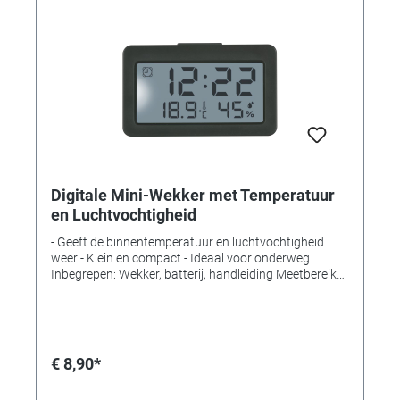
Digitale Mini-Wekker met Temperatuur
en Luchtvochtigheid
- Geeft de binnentemperatuur en luchtvochtigheid
weer - Klein en compact - Ideaal voor onderweg
Inbegrepen: Wekker, batterij, handleiding Meetbereik
binnentemperatuur: -10...+50°C (+14...+122°F)
Meetbereik luchtvochtigheid binnen: 20...95%
Montage: Vrijstaand Voeding: Batterijen Batterijen: 1 x
3V CR2032 Batterijen inbegrepen: Ja Afmetingen: (L)
68 x (B) 24 x (H) 40 mm Gewicht: 36 gr. Inclusief L-
€ 8,90*
batterij