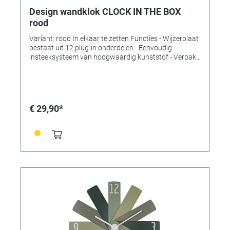
Design wandklok CLOCK IN THE BOX
rood
Variant: rood In elkaar te zetten Functies - Wijzerplaat
bestaat uit 12 plug-in onderdelen - Eenvoudig
insteeksysteem van hoogwaardig kunststof - Verpakt
om ruimte te besparen - Geluidsarm uurwerk -
Kwaliteitsuurwerk (± 0,5 seconden/dag) - Lange
levensduur van de batterij (ca. 3 jaar). Technische
gegevens Leveringsomvang: wandklok, handleiding
Montage: om op te hangen Voeding: batterijen
€ 29,90*
Batterijen: 1 x 1,5 V AA Inclusief batterijen: nee
Afmetingen: (L) 400 x (B) 37 x (H) 400 mm Gewicht:
330gr.