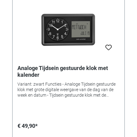
Analoge Tijdsein gestuurde klok met
kalender
Variant: zwart Functies - Analoge Tijdsein gestuurde
klok met grote digitale weergave van de dag van de
week en datum - Tijdsein gestuurde klok met de
hoogste nauwkeurigheid - Wekker met snooze-functie
- Datum en geschreven dag van de week in het Duits (5
talen) - Handmatige tijdinstelling mogelijk -
Achtergrondverlichting - Om op te hangen of te staan -
Ideaal voor thuis, op kantoor, wachtkamer, entree of
€ 49,90*
ontvangstruimte en als cadeau Technische gegevens
Leveringsomvang: draadloze wandklok,