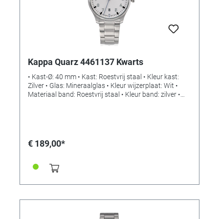
Kappa Quarz 4461137 Kwarts
• Kast-Ø: 40 mm • Kast: Roestvrij staal • Kleur kast:
Zilver • Glas: Mineraalglas • Kleur wijzerplaat: Wit •
Materiaal band: Roestvrij staal • Kleur band: zilver •
Sluiting: vouwsluiting met drukknop • Uurwerk: Kwarts
• Waterbestendigheid: 10 bar
€ 189,00*