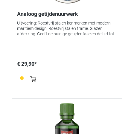
Analoog getijdenuurwerk
Uitvoering: Roestvrij stalen kenmerken met modern
maritiem design. Roestvrijstalen frame. Glazen
afdekking. Geeft de huidige getijdenfase en de tijd tot
het volgende eb of vloed weer, Ideaal voor mensen
met een affiniteit met de zee, zoals vissers, zeilers,
surfers, zwemmers of wadlopers. Technische
specificaties: Getijdenklok, handleiding. Montage:
Hangend, Voeding: Batterij 1 x 1,5 V AA. Niet
€ 29,90*
meegeleverd. Afmetingen: (L) 220 x (B) 44 x (H) 220
mm. Gewicht: 462 g.