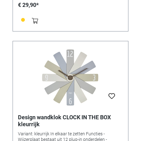
wandklok, handleiding Montage: om op te hangen
€ 29,90*
Voeding: batterijen Batterijen: 1 x 1,5 V AA Inclusief
batterijen: nee Afmetingen: (L) 400 x (B) 37 x (H) 400
mm Gewicht: 330gr.
Design wandklok CLOCK IN THE BOX
kleurrijk
Variant: kleurrijk In elkaar te zetten Functies -
Wijzerplaat bestaat uit 12 plug-in onderdelen -