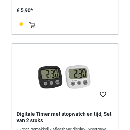
Batterijen inbegrepen: Nee Afmetingen: (L) 82 x (B) 21
x (H) 76 mm Gewicht: 52 gr. zonder batterij
€ 5,90*
Digitale Timer met stopwatch en tijd, Set
van 2 stuks
- Groot, gemakkelijk afleesbaar display - Weergave