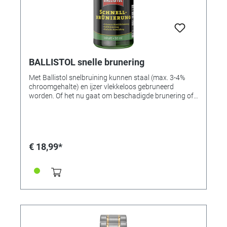
BALLISTOL snelle brunering
Met Ballistol snelbruining kunnen staal (max. 3-4%
chroomgehalte) en ijzer vlekkeloos gebruneerd
worden. Of het nu gaat om beschadigde brunering of
het bruneren van kleine componenten in ambacht en
industrie: een snelle brunering bespaart langdurige
bruneringsbaden, tijd en geld. • ideaal voor het
repareren van beschadigde brunering • voor alle
wapenstaalsoorten tot 3% chroomgehalte • slijtvast
€ 18,99*
en duurzaam • voor diepzwarte brunering
VOORDELEN IN ÉÉN OOGOPSLAG •
Oppervlakteafwerking • Voor het opnieuw bruneren en
herstellen van kleine beschadigingen • Duurzaam,
slijtvast en diepzwart brunering • Gemakkelijk te
gebruiken • Corrosiebescherming • Zeer productief •
Geschikt voor staal en zink met een chroomgehalte
tot 3% Toepassing: Het te bruinen oppervlak
zorgvuldig ontvetten (bijvoorbeeld met Ballistol