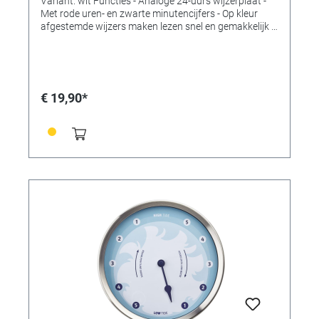
Variant: wit Functies - Analoge 24-uurs wijzerplaat -
Met rode uren- en zwarte minutencijfers - Op kleur
afgestemde wijzers maken lezen snel en gemakkelijk -
Geborsteld aluminium frame - Met glas -
Secondewijzer - Ideaal voor thuis, op kantoor,
wachtkamer, entree of ontvangstruimte en als cadeau
Technische gegevens Leveringsomvang: wandklok,
handleiding Montage: om op te hangen Voeding:
€ 19,90*
batterijen Batterijen: 1 x 1,5 V AA Inclusief batterijen:
nee Afmetingen: (L) 304 x (B) 304 x (H) 48 mm
Gewicht: 688gr.