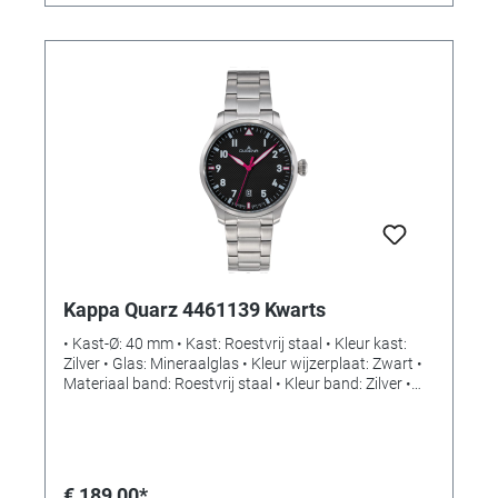
Kappa Quarz 4461139 Kwarts
• Kast-Ø: 40 mm • Kast: Roestvrij staal • Kleur kast:
Zilver • Glas: Mineraalglas • Kleur wijzerplaat: Zwart •
Materiaal band: Roestvrij staal • Kleur band: Zilver •
Sluiting: Vouwsluiting met drukknop • Uurwerk:
Kwarts • Waterbestendigheid: 10 bar
€ 189,00*