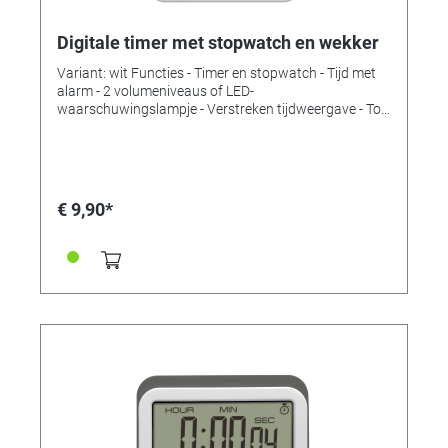
Digitale timer met stopwatch en wekker
Variant: wit Functies - Timer en stopwatch - Tijd met
alarm - 2 volumeniveaus of LED-
waarschuwingslampje - Verstreken tijdweergave - Tot
99 u/59 min/59 sec - Met magneet, standaard en
ophanglus Technische gegevens Leveringsomvang:
timer, gebruiksaanwijzing Meetbereiktijd: tot 99 h/59
min/59 sec Montage: Om op te hangen of te staan
Voeding: batterijen Batterijen: 2 x 1,5 V AAA Inclusief
€ 9,90*
batterijen: nee Afmetingen: (L) 84 x (B) 21 (63) x (H) 88
mm Gewicht: 79 gr.