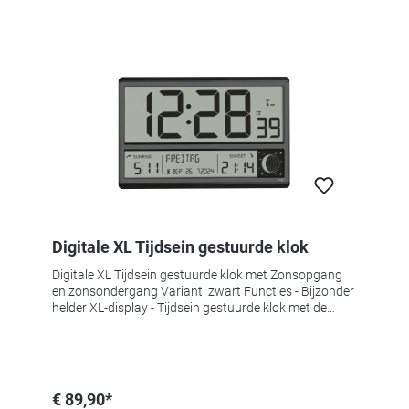
Digitale XL Tijdsein gestuurde klok
Digitale XL Tijdsein gestuurde klok met Zonsopgang
en zonsondergang Variant: zwart Functies - Bijzonder
helder XL-display - Tijdsein gestuurde klok met de
hoogste nauwkeurigheid - Handmatige tijdinstelling
en tijdzonecorrectie mogelijk - Volledige dag van de
week (8 talen) en volledige datum - Wekker met
snooze-functie - Maanfaseweergave - Zonsopgang-
en zonsondergangtijden voor 158 Europese steden
€ 89,90*
Technische gegevens Leveringsomvang: Tijdseinklok,