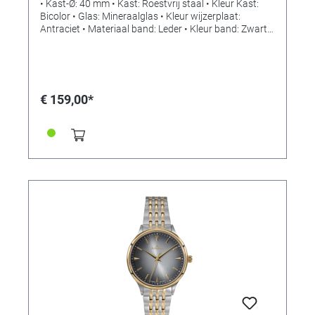
• Kast-Ø: 40 mm • Kast: Roestvrij staal • Kleur Kast:
Bicolor • Glas: Mineraalglas • Kleur wijzerplaat:
Antraciet • Materiaal band: Leder • Kleur band: Zwart •
Sluiting: Gesp • Uurwerk: Kwarts •
Waterbestendigheid: 5 bar
€ 159,00*