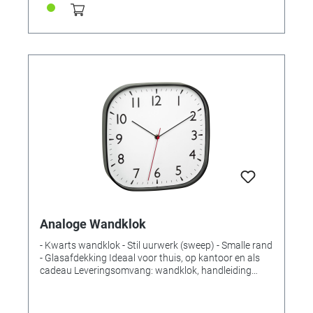
gebruiksaanwijzing Montage: Om op te hangen of te
staan Voeding: batterijen Batterijen: 3 x 1,5 V AA
Inclusief batterijen: nee Afmetingen: (L) 254 x (B) 44
(97) x (H) 152 (150) mm Gewicht: 497 gr.
Analoge Wandklok
- Kwarts wandklok - Stil uurwerk (sweep) - Smalle rand
- Glasafdekking Ideaal voor thuis, op kantoor en als
cadeau Leveringsomvang: wandklok, handleiding
Montage: voor wandmontage Stroomvoorziening:
batterijen Benodigde batterijen: 1 x 1,5 V AA Batterijen
inbegrepen: nee Afmetingen: (L) 279 x (B) 49 x (H) 279