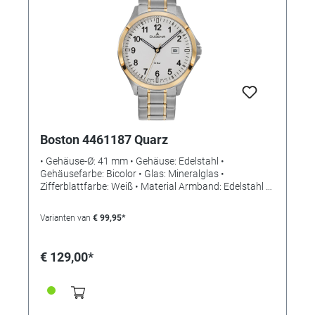
koudontvetter of onderdelenreiniger). Met een kwast
de snelle bruining op het te bruinen oppervlak
aanbrengen. Laat minimaal 3 minuten inwerken tot er
een geelachtig witte laag ontstaat. Nu grondig
afspoelen met water, voorzichtig droogdeppen met
een zachte doek of papieren zakdoek en inspuiten met
Ballistol Universal Oil of GUNEX. Verbruik: Voor een
vierkante meter bruiningsoppervlak heeft u ca. 100 ml
Ballistol snelbrunering nodig.
Boston 4461187 Quarz
• Gehäuse-Ø: 41 mm • Gehäuse: Edelstahl •
Gehäusefarbe: Bicolor • Glas: Mineralglas •
Zifferblattfarbe: Weiß • Material Armband: Edelstahl •
Farbe Armband: Bicolor • Schließe: Drückerfaltschließe
• Werk: Quarz (MIYOTA GM10) • Wasserdichtigkeit: 10
Varianten van
€ 99,95*
bar
€ 129,00*