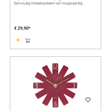
Eenvoudig insteeksysteem van hoogwaardig
kunststof - Verpakt om ruimte te besparen -
Geluidsarm uurwerk - Kwaliteitsuurwerk (± 0,5
seconden/dag) - Lange levensduur van de batterij (ca.
3 jaar). Technische gegevens Leveringsomvang:
wandklok, handleiding Montage: om op te hangen
€ 29,90*
Voeding: batterijen Batterijen: 1 x 1,5 V AA Inclusief
batterijen: nee Afmetingen: (L) 400 x (B) 37 x (H) 400
mm Gewicht: 330gr.