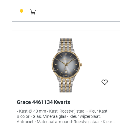
gebruiksaanwijzing Montage: Om op te hangen of te
staan Voeding: batterijen Batterijen: 4 x 1,5 V AA
Inclusief batterijen: nee Afmetingen: (L) 360 x (B) 28
(84) x (H) 235 mm Gewicht: 869 gr.
Grace 4461134 Kwarts
• Kast-Ø: 40 mm • Kast: Roestvrij staal • Kleur Kast:
Bicolor • Glas: Mineraalglas • Kleur wijzerplaat:
Antraciet • Materiaal armband: Roestvrij staal • Kleur
band: Bicolor • Sluiting: Vouwsluiting met drukknop •