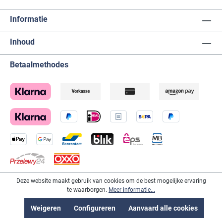
en lascurven, maar wilt gewoon aan de slag? De LG
Findings Welder biedt al alle belangrijke pre-sets. De
Informatie
bediening spreekt voor zich en is zelfs met
handschoenen mogelijk. • Hoogste veiligheidsnormen:
Inhoud
De LG Findings Welder is ontwikkeld en gecertificeerd
volgens Europese normen en voldoet daarmee aan
alle geldende richtlijnen en normen, voor een veilige
Betaalmethodes
laservaring voor u en uw klanten. Daarom geven wij 3
jaar garantie op het toestel. • Alle microscopen en de
optische eenheid uit het Lampert-assortiment (PUK)
zijn ook compatibel met de nieuwe LG Findings
Welder. Technische gegevens: L x B x H: 276 x 168 x
150 mm Gewicht: 6,55 kg Netspanning 230 V
Stroomverbruik: 300W Lasspanning: 25 - 43 V
Lasstroom: max. 430 A Beschermgas: Argon* *Het
argongas dient u zelf te regelen bij een gasleverancier
in uw omgeving.
Deze website maakt gebruik van cookies om de best mogelijke ervaring
Vervoerders
te waarborgen.
Meer informatie...
Weigeren
Configureren
Aanvaard alle cookies