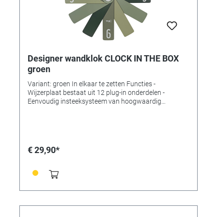
Designer wandklok CLOCK IN THE BOX
groen
Variant: groen In elkaar te zetten Functies -
Wijzerplaat bestaat uit 12 plug-in onderdelen -
Eenvoudig insteeksysteem van hoogwaardig
kunststof - Verpakt om ruimte te besparen -
Geluidsarm uurwerk - Kwaliteitsuurwerk (± 0,5
seconden/dag) - Lange levensduur van de batterij (ca.
3 jaar). Technische gegevens Leveringsomvang:
wandklok, handleiding Montage: om op te hangen
€ 29,90*
Voeding: batterijen Batterijen: 1 x 1,5 V AA Inclusief
batterijen: nee Afmetingen: (L) 400 x (B) 37 x (H) 400
mm Gewicht: 330gr.