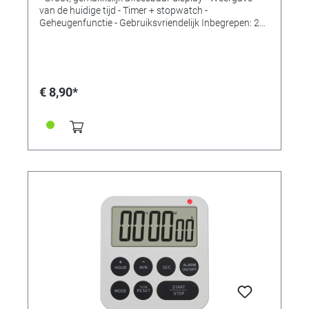
van de huidige tijd - Timer + stopwatch -
Geheugenfunctie - Gebruiksvriendelijk Inbegrepen: 2x
Timer, handleiding Meetbereik: Tijd tot 99 minuten en
59 seconden Montage: Om op te hangen of neer te
zetten Voeding: Batterijen Batterijen: 1 x 1,5 V AAA
Batterijen inbegrepen: Nee Afmetingen: (L) 82 x (B) 21
x (H) 76 mm Gewicht: 2x 52 gr. zonder batterij
€ 8,90*