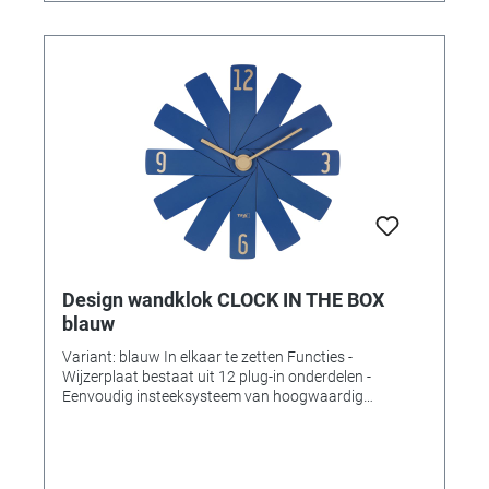
Design wandklok CLOCK IN THE BOX
blauw
Variant: blauw In elkaar te zetten Functies -
Wijzerplaat bestaat uit 12 plug-in onderdelen -
Eenvoudig insteeksysteem van hoogwaardig
kunststof - Verpakt om ruimte te besparen -
Geluidsarm uurwerk - Kwaliteitsuurwerk (± 0,5
seconden/dag) - Lange levensduur van de batterij (ca.
3 jaar). Technische gegevens Leveringsomvang: