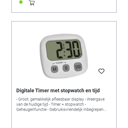
Digitale Timer met stopwatch en tijd
- Groot, gemakkelijk afleesbaar display - Weergave
van de huidige tijd - Timer + stopwatch -
Geheugenfunctie - Gebruiksvriendelijk Inbegrepen:
Timer, handleiding Meetbereik: Tijd tot 99 minuten en
59 seconden Montage: Om op te hangen of neer te
zetten Voeding: Batterijen Batterijen: 1 x 1,5 V AAA