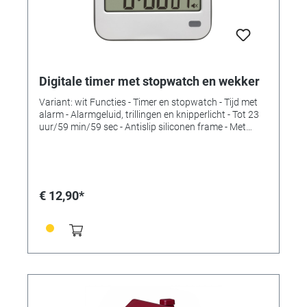
Digitale timer met stopwatch en wekker
Variant: wit Functies - Timer en stopwatch - Tijd met
alarm - Alarmgeluid, trillingen en knipperlicht - Tot 23
uur/59 min/59 sec - Antislip siliconen frame - Met
magneet, standaard en oogje voor sleutelkoord
Technische gegevens Leveringsomvang: timer,
gebruiksaanwijzing Meetbereiktijd: tot 23 h/59 min/59
s Montage: Om op te hangen of te staan Voeding:
batterijen Batterijen: 2 x 1,5 V AAA Inclusief batterijen:
€ 12,90*
nee Afmetingen: (L) 83 x (B) 22 (47) x (H) 64 mm
Gewicht: 69 gr.