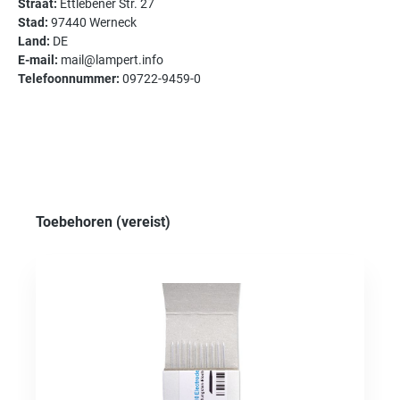
Straat:
Ettlebener Str. 27
Stad:
97440 Werneck
Land:
DE
E-mail:
mail@lampert.info
Telefoonnummer:
09722-9459-0
Productgalerij overslaan
Toebehoren (vereist)