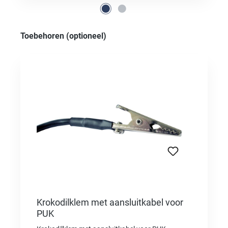
Productgalerij overslaan
Toebehoren (optioneel)
Krokodilklem met aansluitkabel voor
PUK