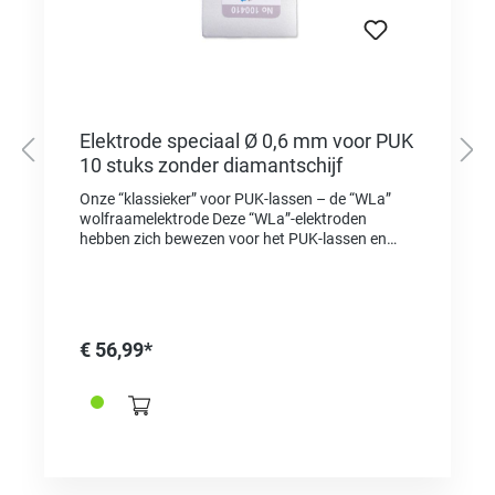
Elektrode speciaal Ø 0,6 mm voor PUK
10 stuks zonder diamantschijf
Onze “klassieker” voor PUK-lassen – de “WLa”
wolfraamelektrode Deze “WLa”-elektroden
hebben zich bewezen voor het PUK-lassen en
worden bovendien gekenmerkt door een goede
prijs-prestatieverhouding. De elektroden zijn zeer
universeel inzetbaar en zeer geschikt voor het
lassen van ongelegeerde en hooggelegeerde
staalsoorten, aluminium, titanium, nikkel, koper,
€ 56,99*
tin en edelmetaallegeringen. De “WLa”-elektroden
zijn verkrijgbaar in drie verschillende diameters*:
Ø 0,6 mm x 50 mm Universeel toepasbaar voor
zowel fijn werk als voor lassen met hogere
prestaties. Zakje met 10 elektroden zonder
diamantschijf. (foto vergelijkbaar)