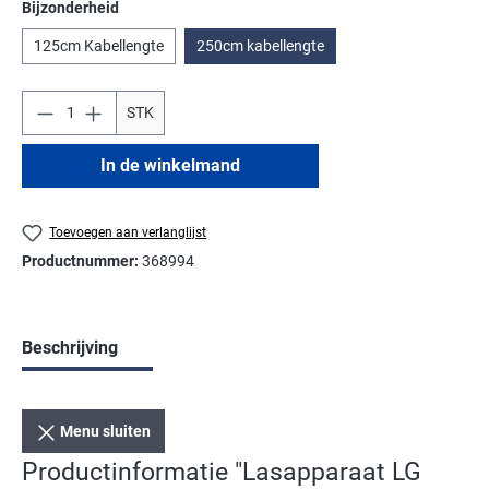
Selecteer
Bijzonderheid
125cm Kabellengte
250cm kabellengte
STK
In de winkelmand
Toevoegen aan verlanglijst
Productnummer:
368994
Beschrijving
Menu sluiten
Productinformatie "Lasapparaat LG