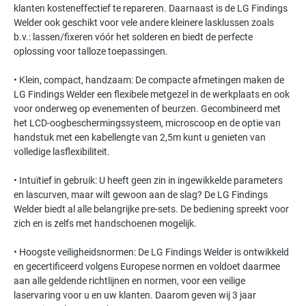
klanten kosteneffectief te repareren. Daarnaast is de LG Findings
Welder ook geschikt voor vele andere kleinere lasklussen zoals
b.v.: lassen/fixeren vóór het solderen en biedt de perfecte
oplossing voor talloze toepassingen.
• Klein, compact, handzaam: De compacte afmetingen maken de
LG Findings Welder een flexibele metgezel in de werkplaats en ook
voor onderweg op evenementen of beurzen. Gecombineerd met
het LCD-oogbeschermingssysteem, microscoop en de optie van
handstuk met een kabellengte van 2,5m kunt u genieten van
volledige lasflexibiliteit.
• Intuïtief in gebruik: U heeft geen zin in ingewikkelde parameters
en lascurven, maar wilt gewoon aan de slag? De LG Findings
Welder biedt al alle belangrijke pre-sets. De bediening spreekt voor
zich en is zelfs met handschoenen mogelijk.
• Hoogste veiligheidsnormen: De LG Findings Welder is ontwikkeld
en gecertificeerd volgens Europese normen en voldoet daarmee
aan alle geldende richtlijnen en normen, voor een veilige
laservaring voor u en uw klanten. Daarom geven wij 3 jaar