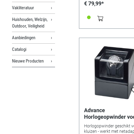
€ 79,99*
Vakliteratuur
Huishouden, Welzijn,
Outdoor, Veiligheid
Aanbiedingen
Catalogi
Nieuwe Producten
Advance
Horlogeopwinder vo
horloge, zwart
Horlogopwinder geschikt v
kluizen - werkt met netadap