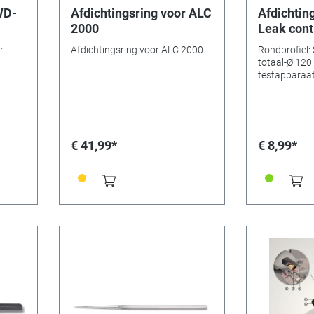
WD-
Afdichtingsring voor ALC
Afdichtin
2000
Leak cont
Greiner L
r.
Afdichtingsring voor ALC 2000
Rondprofiel:
totaal-Ø 120
testapparaa
€ 41,99*
€ 8,99*