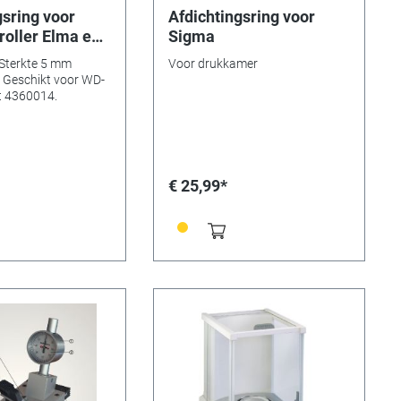
gsring voor
Afdichtingsring voor
roller Elma en
Sigma
eak checker
 Sterkte 5 mm
Voor drukkamer
. Geschikt voor WD-
t 4360014.
€ 25,99*