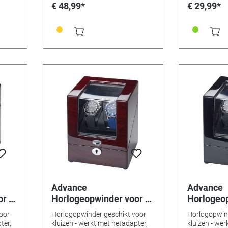
€ 48,99*
€ 29,99*
Advance
Advance
or 1
Horlogeopwinder voor 2
Horlogeop
horloges, mahonie
horloges,
oor
Horlogopwinder geschikt voor
Horlogopwind
ter,
kluizen - werkt met netadapter,
kluizen - wer