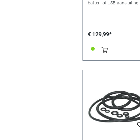
batterij of USB-aansluiting
en voordelig - de
horlogeopwinders van Ad
maken indruk met hun kwal
en een optimale
prijs-/prestatieverhouding
€ 129,99*
vooral met handige uitrusti
horlogeopwinders kunnen n
alleen worden bediend met
meegeleverde voeding, ma
met een batterij en via een
poort! (Bijvoorbeeld ook do
middel van een powerbank)
kunnen vijf programma's 
ingesteld, de leveringsomv
omvat de voedingseenheid
een reinigingsdoekje. Mater
MDF/hout Afmetingen: 150
145 x 163 mm. Kleur: Zwart
hoogglans Het getoonde h
is niet inbegrepen!