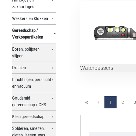
zakhorloges
Wekkers en Klokken
Gereedschap /
Verkoopartikelen
Boren, polijsten,
slijpen
Waterpassers
Draaien
Inrichtingen, perslucht
en vacuüm
Goudsmid
1
2
3
gereedschap / GRS
Klein gereedschap
Solderen, smelten,
gieten, lassen, was