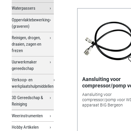
Waterpassers
Oppervlaktebewerking
(graveren)
Reinigen, drogen,
draaien, zagen en
frezen
Uurwerkmaker
gereedschap
Aansluiting voor
Verkoop- en
compressor/pomp v
werkplaatshulpmiddellen
WD-apparaat BIG
Aansluiting voor
3D Gereedschap &
Bergeon
compressor/pomp voor W
Reiniging
apparaat BIG Bergeon
Weerinstrumenten
Hobby Artikelen