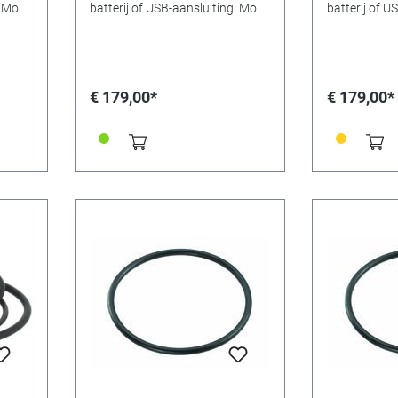
! Mooi
batterij of USB-aansluiting! Mooi
batterij of U
en voordelig - de
en voordelig 
vance
horlogeopwinders van Advance
horlogeopwi
iteit
maken indruk met hun kwaliteit
maken indruk
en een optimale
en een optim
, maar
prijs-/prestatieverhouding, maar
prijs-/prest
€ 179,00*
€ 179,00*
ng: de
vooral met handige uitrusting: de
vooral met ha
iet
horlogeopwinders kunnen niet
horlogeopwi
 de
alleen worden bediend met de
alleen worde
ar ook
meegeleverde voeding, maar ook
meegeleverd
 USB-
met een batterij en via een USB-
met een batte
or
poort! Er kunnen vijf
poort! Er kunnen vijf
. Er
programma's worden ingesteld,
programma's
worden
de leveringsomvang omvat de
de levering
ang
voedingseenheid en een
voedingseen
 en
reinigingsdoekje. Uitvoering: Met
reinigingsdoe
iaal:
Ledverlichting/Sluiting Materiaal:
Ledverlichtin
 x
MDF/hout Afmetingen: 175 x
MDF/hout Af
,
175 x 200 mm. Kleur: Mahonie,
175 x 200 mm
orloge
hoogglans De getoonde
hoogglans D
horloges zijn niet inbegrepen!
horloges zijn