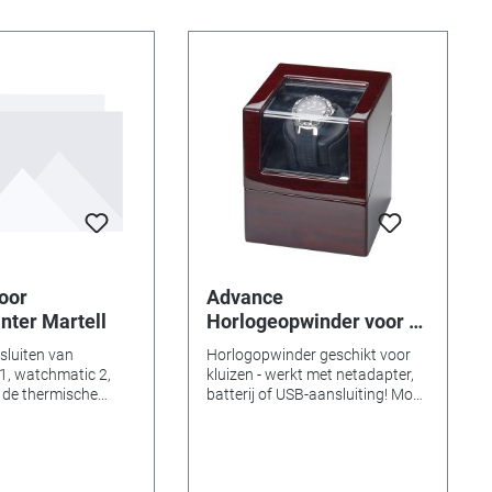
oor
Advance
nter Martell
Horlogeopwinder voor 1
horloge, mahonie
sluiten van
Horlogopwinder geschikt voor
1, watchmatic 2,
kluizen - werkt met netadapter,
 de thermische
batterij of USB-aansluiting! Mooi
ll noodzakelijk.
en voordelig - de
horlogeopwinders van Advance
maken indruk met hun kwaliteit
en een optimale