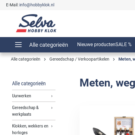
E-Mail:
info@hobbyklok.nl
oekopdracht
Ga naar de hoofdnavigatie
Alle categorieën
Nieuwe producten
SALE %
Alle categorieën
Gereedschap / Verkoopartikelen
Meten, w
Meten, weg
Alle categorieën
Uurwerken
Gereedschap &
werkplaats
Klokken, wekkers en
horloges