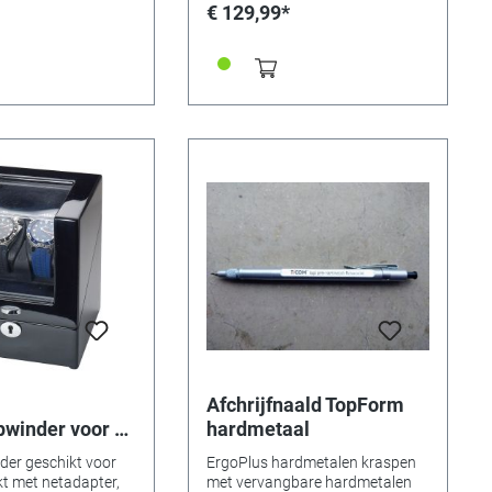
prijs-/prestatieverhouding, maar
€ 129,99*
vooral met handige uitrusting: de
horlogeopwinders kunnen niet
alleen worden bediend met de
meegeleverde voeding, maar ook
met een batterij en via een USB-
poort! (Bijvoorbeeld ook door
middel van een powerbank). Er
kunnen vijf programma's worden
ingesteld, de leveringsomvang
omvat de voedingseenheid en
een reinigingsdoekje. Materiaal:
MDF/hout Afmetingen: 150 x
145 x 163 mm. Kleur: Mahonie,
hoogglans Het getoonde horloge
is niet inbegrepen!
Afchrijfnaald TopForm
winder voor 2
hardmetaal
 zwart
er geschikt voor
ErgoPlus hardmetalen kraspen
kt met netadapter,
met vervangbare hardmetalen