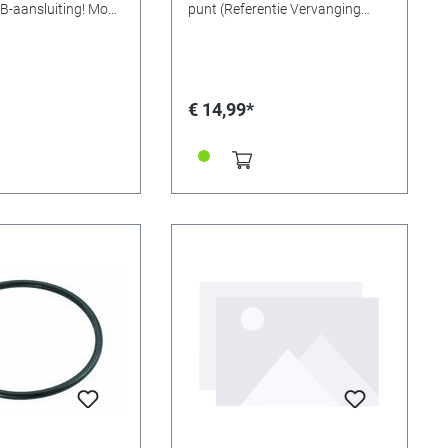
SB-aansluiting! Mooi
punt (Referentie Vervanging
- de
357316) en clip. Robuuste
nders van Advance
aluminium behuizing. Bestseller.
 met hun kwaliteit
ale
atieverhouding, maar
€ 14,99*
ndige uitrusting: de
nders kunnen niet
n bediend met de
e voeding, maar ook
rij en via een USB-
 worden ingesteld,
somvang omvat de
heid en een
kje. Uitvoering: Met
g/Sluiting Materiaal:
metingen: 175 x
. Kleur: Zwart,
e getoonde
 niet inbegrepen!