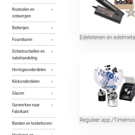
Knutselen en
ontwerpen
Batterijen
Edelstenen en edelmeta
Fournituren
Schietoorbellen en
nabehandeling
Horlogeonderdelen
Klokonderdelen
Glazen
Uurwerken naar
Fabrikant
Reguleer app./Timemo
Banden en toebehoren
Horloges en