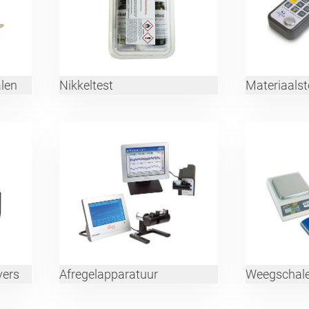
len
Nikkeltest
Materiaalst
vers
Afregelapparatuur
Weegschal