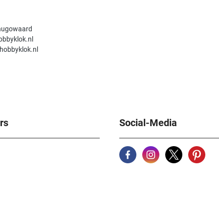
hugowaard
obbyklok.nl
hobbyklok.nl
rs
Social-Media