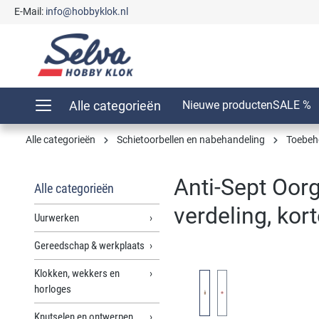
E-Mail:
info@hobbyklok.nl
oekopdracht
Ga naar de hoofdnavigatie
Alle categorieën
Nieuwe producten
SALE %
Alle categorieën
Schietoorbellen en nabehandeling
Toebeho
Anti-Sept Oorg
Alle categorieën
verdeling, kor
Uurwerken
Gereedschap & werkplaats
Klokken, wekkers en
Afbeeldingengalerij overslaan
horloges
Knutselen en ontwerpen