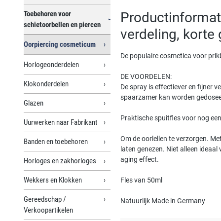
Toebehoren voor
Productinformati
schietoorbellen en piercen
verdeling, korte
Oorpiercing cosmeticum
De populaire cosmetica voor prikb
Horlogeonderdelen
DE VOORDELEN:
Klokonderdelen
De spray is effectiever en fijner 
spaarzamer kan worden gedoseerd.
Glazen
Praktische spuitfles voor nog e
Uurwerken naar Fabrikant
Om de oorlellen te verzorgen. Met
Banden en toebehoren
laten genezen. Niet alleen ideaal
aging effect.
Horloges en zakhorloges
Wekkers en Klokken
Fles van 50ml
Gereedschap /
Natuurlijk Made in Germany
Verkoopartikelen