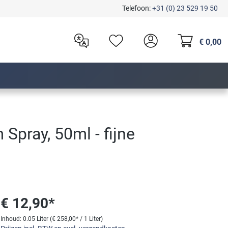
Telefoon:
+31 (0) 23 529 19 50
€ 0,00
Spray, 50ml - fijne
€ 12,90*
Inhoud:
0.05 Liter
(€ 258,00* / 1 Liter)