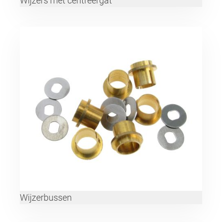
Wijzers met centreergat
Wijzerbussen