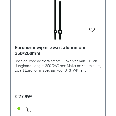
Euronorm wijzer zwart aluminium
350/260mm
Speciaal voor de extra sterke uurwerken van UTS en
Junghans. Lengte: 350/260 mm Materiaal: aluminium,
zwart Euronorm, speciaal voor UTS (WK) en
Junghans (TK) extra sterke uurwerken. Recht.
Gatmaten: Minuutwijzer (ovaal gat): 2,8 x 3,5 mm
Uurwijzer: Ø 5,0 mm
€ 27,99*