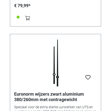
Minuutwijzer (ovaal gat): 2,8 x 3,5 mm Uurwijzer: Ø 5,0
€ 79,99*
mm
Euronorm wijzers zwart aluminium
380/260mm met contragewicht
Speciaal voor de extra sterke uurwerken van UTS en