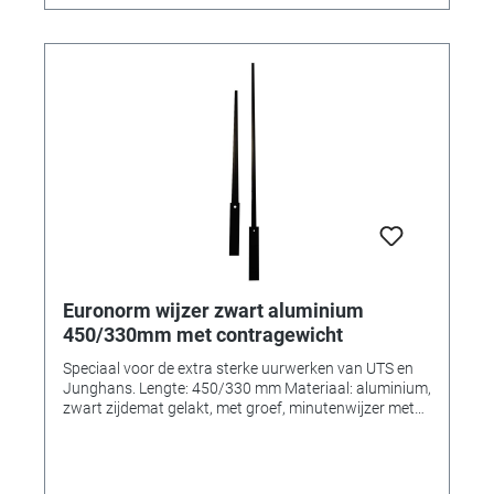
Euronorm wijzer zwart aluminium
450/330mm met contragewicht
Speciaal voor de extra sterke uurwerken van UTS en
Junghans. Lengte: 450/330 mm Materiaal: aluminium,
zwart zijdemat gelakt, met groef, minutenwijzer met
contragewicht (Pb). Euronorm, speciaal voor UTS
(WK) en Junghans (TK) extra sterke uurwerken.
Conische vorm. In te korten. Uurwijzer aan voorkant
voorzien van een messing bus nr. 694. Gatmaten: