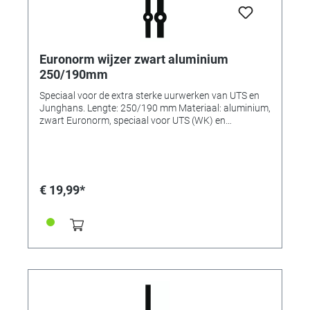
Euronorm wijzer zwart aluminium
250/190mm
Speciaal voor de extra sterke uurwerken van UTS en
Junghans. Lengte: 250/190 mm Materiaal: aluminium,
zwart Euronorm, speciaal voor UTS (WK) en
Junghans (TK) extra sterke uurwerken. Recht.
Gatmaten: Minuutwijzer (ovaal gat): 2,8 x 3,5 mm
Uurwijzer: Ø 5,0 mm
€ 19,99*