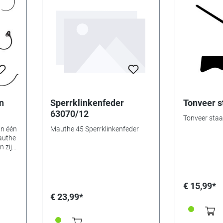
n
Sperrklinkenfeder
Tonveer s
63070/12
Tonveer staa
in één
Mauthe 45 Sperrklinkenfeder
authe
rden
rden
€ 15,99*
€ 23,99*