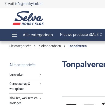
E-Mail:
info@hobbyklok.nl
oekopdracht
Ga naar de hoofdnavigatie
Alle categorieën
Nieuwe producten
SALE %
Alle categorieën
Klokonderdelen
Tonpalveren
Tonpalvere
Alle categorieën
Uurwerken
Gereedschap &
werkplaats
Klokken, wekkers en
horloges