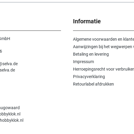
Informatie
 GmbH
Algemene voorwaarden en klante
Aanwijzingen bij het wegwerpen v
6
Betaling en levering
n
Impressum
e@selva.de
Herroepingsrecht voor verbruiker
selva.de
Privacyverklaring
Retourlabel afdrukken
hugowaard
obbyklok.nl
hobbyklok.nl