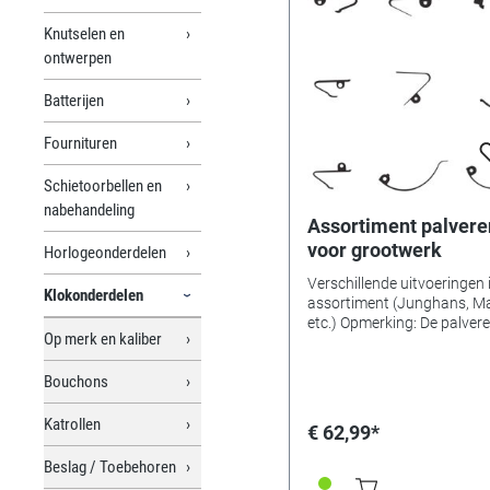
Knutselen en
ontwerpen
Batterijen
Fournituren
Schietoorbellen en
nabehandeling
Assortiment palvere
voor grootwerk
Horlogeonderdelen
Verschillende uitvoeringen 
Klokonderdelen
assortiment (Junghans, M
etc.) Opmerking: De palveren zijn
Op merk en kaliber
onbewerkt, die kunnen wo
gebogen en aangepast wo
Bouchons
voor het doel.
Katrollen
€ 62,99*
Beslag / Toebehoren