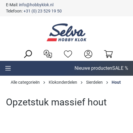
E-Mail:
info@hobbyklok.nl
hoofdinhoud
Telefoon:
+31 (0) 23 529 19 50
Nieuwe producten
SALE %
Alle categorieën
Klokonderdelen
Sierdelen
Hout
Opzetstuk massief hout
Afbeeldingengalerij overslaan