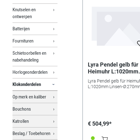
Knutselen en
ontwerpen
Batterijen
Fournituren
Schietoorbellen en
nabehandeling
Lyra Pendel gelb für
Heimuhr L:1020mm
Horlogeonderdelen
Linsen-Ø:270mm
Lyra Pendel gelb für Heimu
Klokonderdelen
L:1020mm Linsen-Ø:270m
Op merk en kaliber
Bouchons
Katrollen
€ 504,99*
Beslag / Toebehoren