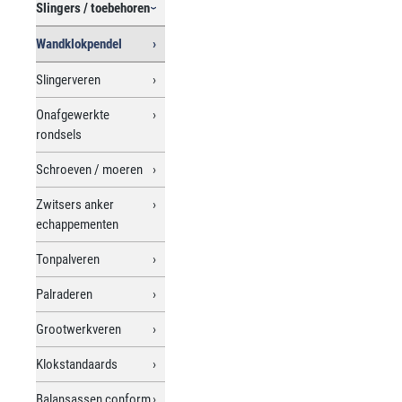
Slingers / toebehoren
Wandklokpendel
Slingerveren
Onafgewerkte
rondsels
Schroeven / moeren
Zwitsers anker
echappementen
Tonpalveren
Palraderen
Grootwerkveren
Klokstandaards
Balansassen conform