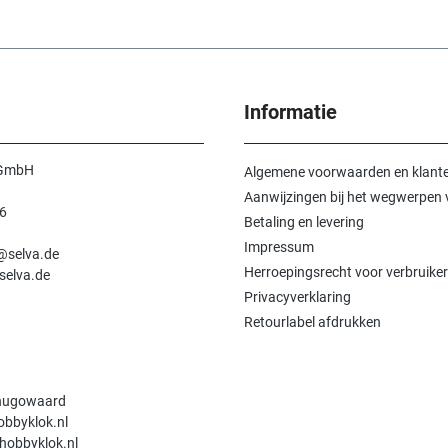
Informatie
 GmbH
Algemene voorwaarden en klante
Aanwijzingen bij het wegwerpen v
6
Betaling en levering
n
Impressum
e@selva.de
Herroepingsrecht voor verbruiker
selva.de
Privacyverklaring
Retourlabel afdrukken
hugowaard
obbyklok.nl
hobbyklok.nl