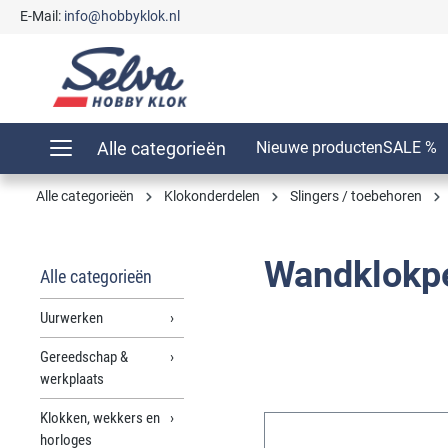
E-Mail:
info@hobbyklok.nl
oekopdracht
Ga naar de hoofdnavigatie
Alle categorieën
Nieuwe producten
SALE %
Alle categorieën
Klokonderdelen
Slingers / toebehoren
Wandklokp
Alle categorieën
Uurwerken
Gereedschap &
werkplaats
Klokken, wekkers en
horloges