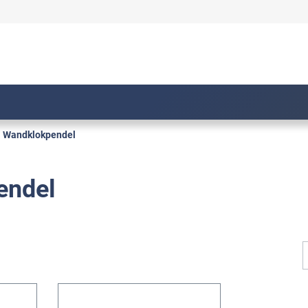
Wandklokpendel
endel