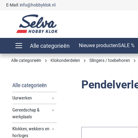
E-Mail:
info@hobbyklok.nl
oekopdracht
Ga naar de hoofdnavigatie
Alle categorieën
Nieuwe producten
SALE %
Alle categorieën
Klokonderdelen
Slingers / toebehoren
Pendelverl
Alle categorieën
Uurwerken
Gereedschap &
werkplaats
Klokken, wekkers en
horloges