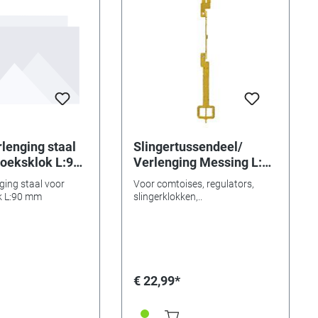
lenging staal
Slingertussendeel/
oeksklok L:90
Verlenging Messing L:
105mm
ging staal voor
Voor comtoises, regulators,
k L:90 mm
slingerklokken,..
€ 22,99*