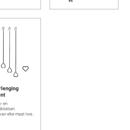
rlenging
ent
- en
klokken.
van elke maat twee
: 80, 90, 100 en 110