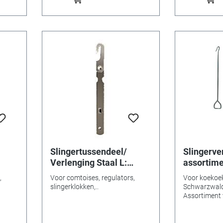
Slingertussendeel/
Slingerve
Verlenging Staal L:
assortim
49mm
,
Voor comtoises, regulators,
Voor koekoek
slingerklokken,..
Schwarzwald
Assortiment 
in de lengtes
mm.