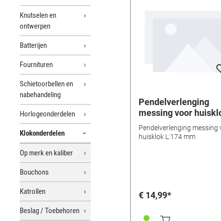
Knutselen en
ontwerpen
Batterijen
Fournituren
Schietoorbellen en
nabehandeling
Pendelverlenging
messing voor huiskl
Horlogeonderdelen
L:174 mm
Pendelverlenging messing 
Klokonderdelen
huisklok L:174 mm
Op merk en kaliber
Bouchons
Katrollen
€ 14,99*
Beslag / Toebehoren