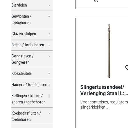
Sierdelen
Gewichten /
toebehoren
Glazen stolpen
Bellen / toebehoren
Gongstaven /
Gongveren
Kloksleutels
Hamers / toebehoren
Slingertussendeel/
Verlenging Staal L:
Kettingen / koord /
134mm
snaren / toebehoren
Voor comtoises, regulators
slingerklokken,..
Koekoeksfluiten /
toebehoren