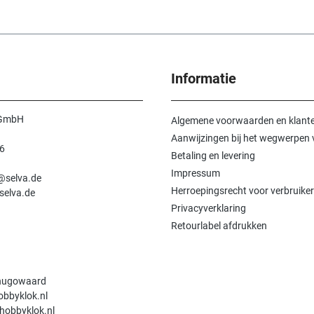
Informatie
 GmbH
Algemene voorwaarden en klante
Aanwijzingen bij het wegwerpen v
6
Betaling en levering
n
Impressum
e@selva.de
Herroepingsrecht voor verbruiker
selva.de
Privacyverklaring
Retourlabel afdrukken
hugowaard
obbyklok.nl
hobbyklok.nl