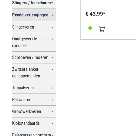
Slingers / toebehoren
€ 43,99*
Pendelverlengingen
Slingerveren
Onafgewerkte
rondsels
Schroeven / moeren
Zwitsers anker
echappementen
Tonpalveren
Palraderen
Grootwerkveren
Klokstandaards
Balansassen conform