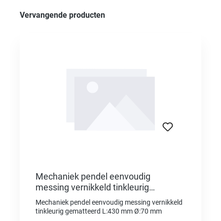
Productgalerij overslaan
Vervangende producten
Mechaniek pendel eenvoudig
messing vernikkeld tinkleurig
gematteerd L:430 mm Ø:70 mm
Mechaniek pendel eenvoudig messing vernikkeld
tinkleurig gematteerd L:430 mm Ø:70 mm