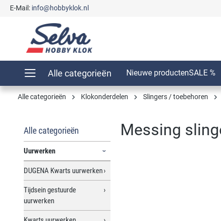
E-Mail:
info@hobbyklok.nl
oekopdracht
Ga naar de hoofdnavigatie
Alle categorieën
Nieuwe producten
SALE %
Alle categorieën
Klokonderdelen
Slingers / toebehoren
Messing sling
Alle categorieën
Uurwerken
DUGENA Kwarts uurwerken
Afbeeldingengalerij overslaan
Tijdsein gestuurde
uurwerken
Kwarts uurwerken