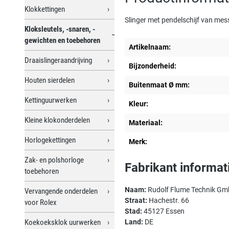
Klokkettingen
Slinger met pendelschijf van mes
Kloksleutels, -snaren, -
gewichten en toebehoren
Artikelnaam:
Draaislingeraandrijving
Bijzonderheid:
Houten sierdelen
Buitenmaat Ø mm:
Kettinguurwerken
Kleur:
Kleine klokonderdelen
Materiaal:
Horlogekettingen
Merk:
Zak- en polshorloge
Fabrikant informat
toebehoren
Naam:
Rudolf Flume Technik G
Vervangende onderdelen
Straat:
Hachestr. 66
voor Rolex
Stad:
45127 Essen
Koekoeksklok uurwerken
Land:
DE