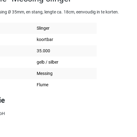
sing Ø 35mm, en stang, lengte ca. 18cm, eenvoudig in te korten.
Slinger
koortbar
35.000
gelb / silber
Messing
Flume
ie
mbH