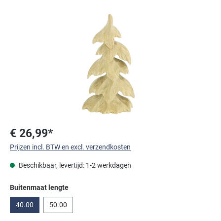
Afbeeldingengalerij overslaan
€ 26,99*
Prijzen incl. BTW en excl. verzendkosten
Beschikbaar, levertijd: 1-2 werkdagen
Selecteer
Buitenmaat lengte
40.00
50.00