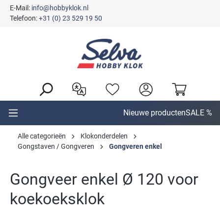
E-Mail:
info@hobbyklok.nl
hoofdinhoud
Telefoon:
+31 (0) 23 529 19 50
Nieuwe producten
SALE %
Alle categorieën
Klokonderdelen
Gongstaven / Gongveren
Gongveren enkel
Gongveer enkel Ø 120 voor
koekoeksklok