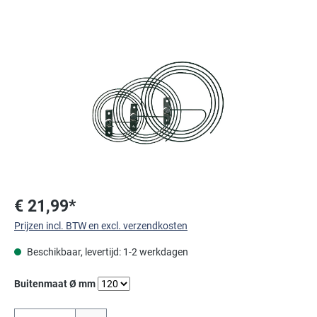
Afbeeldingengalerij overslaan
€ 21,99*
Prijzen incl. BTW en excl. verzendkosten
Beschikbaar, levertijd: 1-2 werkdagen
Selecteer
Buitenmaat Ø mm