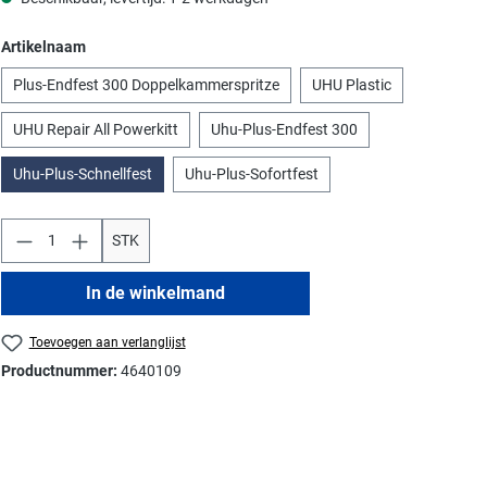
Selecteer
Artikelnaam
Plus-Endfest 300 Doppelkammerspritze
UHU Plastic
UHU Repair All Powerkitt
Uhu-Plus-Endfest 300
Uhu-Plus-Schnellfest
Uhu-Plus-Sofortfest
STK
In de winkelmand
Toevoegen aan verlanglijst
Productnummer:
4640109