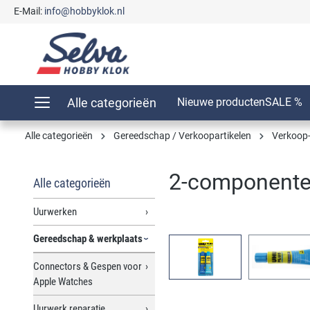
E-Mail:
info@hobbyklok.nl
oekopdracht
Ga naar de hoofdnavigatie
Alle categorieën
Nieuwe producten
SALE %
Alle categorieën
Gereedschap / Verkoopartikelen
Verkoop-
2-componenten
Alle categorieën
Uurwerken
Gereedschap & werkplaats
Afbeeldingengalerij overslaan
Connectors & Gespen voor
Apple Watches
Uurwerk reparatie