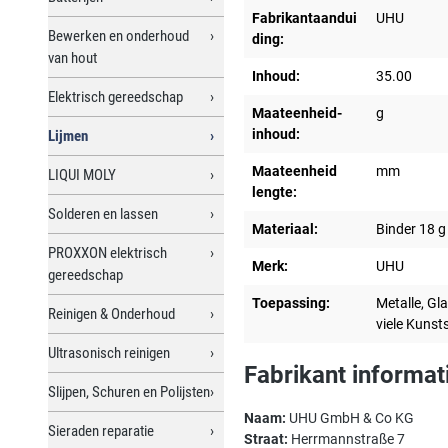
Fabrikantaandui
UHU
Bewerken en onderhoud
ding:
van hout
Inhoud:
35.00
Elektrisch gereedschap
Maateenheid-
g
inhoud:
Lijmen
Maateenheid
mm
LIQUI MOLY
lengte:
Solderen en lassen
Materiaal:
Binder 18 g
PROXXON elektrisch
Merk:
UHU
gereedschap
Toepassing:
Metalle, Gla
Reinigen & Onderhoud
viele Kunst
Ultrasonisch reinigen
Fabrikant informat
Slijpen, Schuren en Polijsten
Naam:
UHU GmbH & Co KG
Sieraden reparatie
Straat:
Herrmannstraße 7