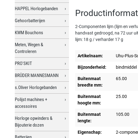
HAPPEL Horlogebanden
Productinformat
Gehoorbatterijen
2-Componenten lijm (lijm en verha
KWM Bouchons
handvast gedroogd, na 72 uur ui
lijm: 18 g / verharder 17 g
Meten, Wegen &
Controleren
Artikelnaam:
Uhu-Plus-Sc
PRO'SKIT
Bijzonderheid:
bindmiddel 
BRÜDER MANNESMANN
Buitenmaat
65.00
breedte mm:
s.Oliver Horlogebanden
Buitenmaat
25.00
Polijst machines +
hoogte mm:
accessoires
Buitenmaat
105.00
Horloge opwinders &
lengte:
Bijouterie dozen
Eigenschap:
2-componen
Batterijen