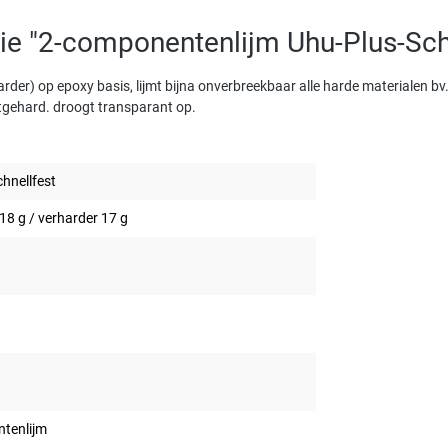
ie "2-componentenlijm Uhu-Plus-Sch
rder) op epoxy basis, lijmt bijna onverbreekbaar alle harde materialen bv
tgehard. droogt transparant op.
hnellfest
18 g / verharder 17 g
tenlijm