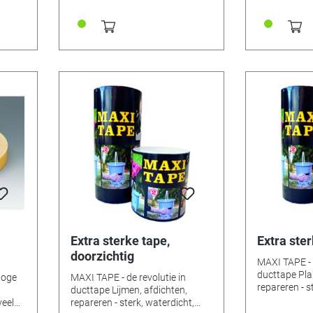
Extra sterke tape,
Extra ster
doorzichtig
MAXI TAPE - d
ducttape Pla
hoge
MAXI TAPE - de revolutie in
repareren - s
ducttape Lijmen, afdichten,
permanent M
veel
repareren - sterk, waterdicht,
overdrijving 