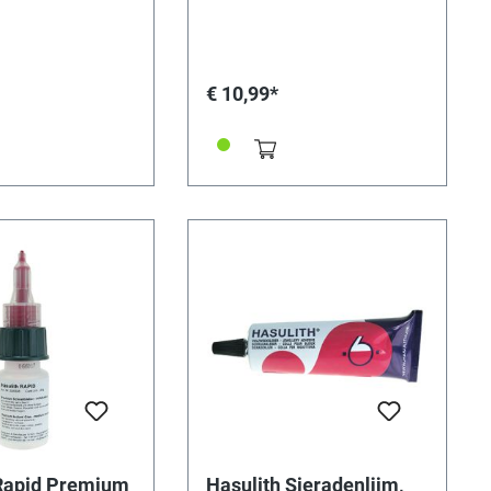
 Het plakt
 en permanent. Het
rfect aan de vorm en
k aan en herstelt
€ 10,99*
gaten en scheuren.
rsomstandigheden,
schommelingen en
en het niet
XI-TAPE is een
e gepantserde tape
onele eisen. In de
mte, in de tuin, in
en, in de werkplaats
aties aan het huis
amen, dak) - de
et kleefband plakt
 en betrouwbaar. Als
et hebt gezien, is het
geloven. MAXI-TAPE
der water - tegelijk
rengen. De foto's
 maken het duidelijk.
 verkrijgbaar in
: transparant en
 Rapid Premium
Hasulith Sieradenlijm,