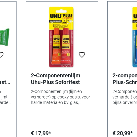
2-Componentenlijm
2-compon
ast
Uhu-Plus Sofortfest
Plus-Schn
n
2-Componentenlijm (lijm en
2-Componente
lijmt
verharder) op epoxy basis, voor
verharder) op
harde
harde materialen bv. glas,
bijna onverb
in,
porselein etc. Binnen 2 minuten
materialen bv
kbaar,
verwerkbaar, na 5 minuten
steen etc. 5
8 gr. /
uitgehard, droogt transparant
verwerkbaar.
op.
handvast ge
uitgehard. d
€ 17,99*
€ 20,99*
op. lijm: 1