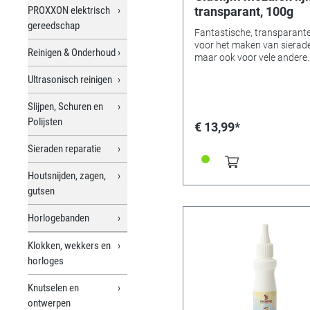
PROXXON elektrisch
transparant, 100g
gereedschap
Fantastische, transparante
voor het maken van sierad
Reinigen & Onderhoud
maar ook voor vele andere
toepassingen. Met deze
Ultrasonisch reinigen
transparante lijm worden
mozaïekstenen van glas,
Slijpen, Schuren en
keramiek, steen en kunstst
snel en veilig aangebracht 
Polijsten
€ 13,99*
harde, niet-absorberende
ondergronden, bijv. glas,
Sieraden reparatie
geverfde houten oppervlak
plastic, metaal, keramiek e
Houtsnijden, zagen,
porselein verlijmd. Door de
gutsen
kleefkracht van de lijm ku
ook verticale glasdelen sne
Horlogebanden
veilig met mozaïeksteentje
worden bedekt en zodanig
worden verlijmd dat ze niet
Klokken, wekkers en
wegglijden nadat de lijmvlo
horloges
op de mozaïekstenen is
aangebracht. Deze lijmtech
Knutselen en
is zeer economisch, aangez
ontwerpen
slechts een kleine hoeveelh