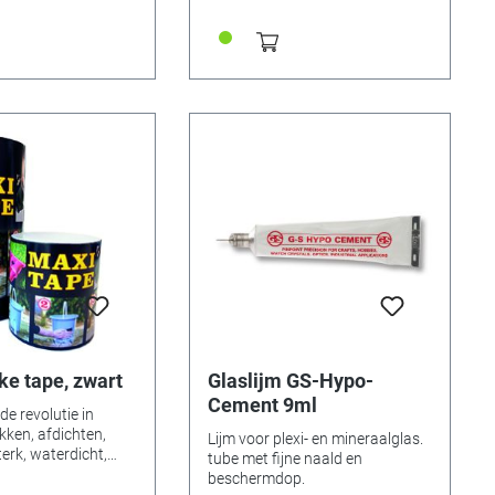
ke tape, zwart
Glaslijm GS-Hypo-
Cement 9ml
e revolutie in
kken, afdichten,
Lijm voor plexi- en mineraalglas.
terk, waterdicht,
tube met fijne naald en
AXI-TAPE is zonder
beschermdop.
de heruitvinding van