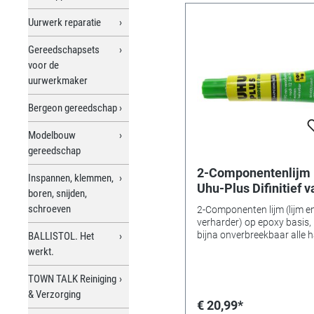
Uurwerk reparatie
Gereedschapsets
voor de
uurwerkmaker
Bergeon gereedschap
Modelbouw
gereedschap
2-Componentenlijm
Inspannen, klemmen,
Uhu-Plus Difinitief v
boren, snijden,
300, tube
schroeven
2-Componenten lijm (lijm e
verharder) op epoxy basis, 
bijna onverbreekbaar alle 
BALLISTOL. Het
materialen bv. glas, porsele
werkt.
steen etc. Na 2 uur verwer
na 12 uur uitgehard. Lijm: 1
TOWN TALK Reiniging
verharder 15 gr.
& Verzorging
€ 20,99*