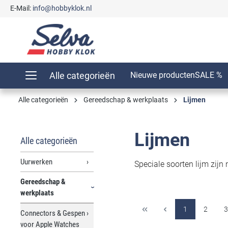
E-Mail:
info@hobbyklok.nl
oekopdracht
Ga naar de hoofdnavigatie
Alle categorieën
Nieuwe producten
SALE %
Alle categorieën
Gereedschap & werkplaats
Lijmen
Lijmen
Alle categorieën
Uurwerken
Speciale soorten lijm zijn
Gereedschap &
werkplaats
1
2
3
Connectors & Gespen
voor Apple Watches