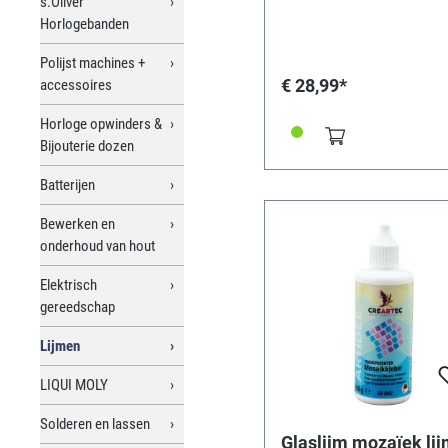
s.Oliver
toepassingen thuis en in d
werkplaats. Ideaal voor het
Horlogebanden
bevestigen van wijzerplate
sierlijsten. Overbrugt oneff
Polijst machines +
kleefvlakken. Gemaakt van
€ 28,99*
accessoires
schuim, 1 mm dik, 20 mm b
10 m lang.
Horloge opwinders &
Bijouterie dozen
Batterijen
Bewerken en
onderhoud van hout
Elektrisch
gereedschap
Lijmen
LIQUI MOLY
Solderen en lassen
Glaslijm mozaïek li