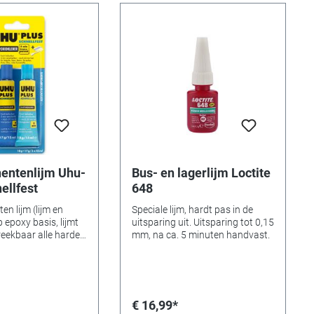
entenlijm Uhu-
Bus- en lagerlijm Loctite
ellfest
648
n lijm (lijm en
Speciale lijm, hardt pas in de
 epoxy basis, lijmt
uitsparing uit. Uitsparing tot 0,15
reekbaar alle harde
mm, na ca. 5 minuten handvast.
. glas, porselein,
 minuten
 na 20 minuten
droogd, na 72 uur
roogt transparant
€ 16,99*
8 g / verharder 17 g