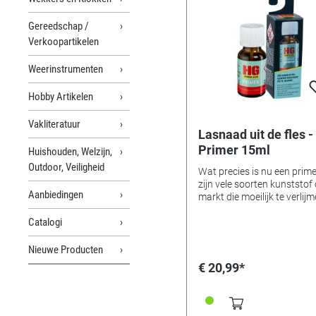
Gereedschap /
Verkoopartikelen
Weerinstrumenten
Hobby Artikelen
Vakliteratuur
Lasnaad uit de fles -
Primer 15ml
Huishouden, Welzijn,
Outdoor, Veiligheid
Wat precies is nu een prime
zijn vele soorten kunststof
Aanbiedingen
markt die moeilijk te verlij
zijn. Dit komt door de wasl
Catalogi
van deze kunststoffen. De
omvatten bv PE of PP ( wo
veel gebruikt in kinderspee
Nieuwe Producten
vershouddozen enz.) Als 
€ 20,99*
dergelijke kunststoffen pro
te lijmen zonder een primer,
bereikt men slechts een ge
hechting maar geen goede