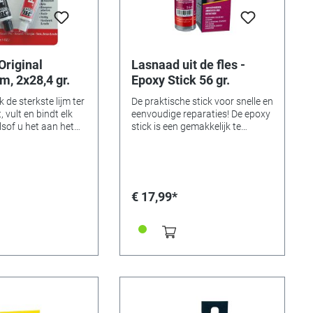
Zachte weke kunststoffen, zoals
PVC, PET, PP, nylon, rubber enz..
Original
Lasnaad uit de fles -
m, 2x28,4 gr.
Epoxy Stick 56 gr.
k de sterkste lijm ter
De praktische stick voor snelle en
, vult en bindt elk
eenvoudige reparaties! De epoxy
lsof u het aan het
stick is een gemakkelijk te
 JB Weld wordt
verwerken reparatiekit, die
s de sterkste lijm
handmatig gevormd en gekneed
et werd 30 jaar
kan worden. Daardoor is hij
ikkeld in de VS,
universeel inzetbaar en
en verkocht en is
uitstekend geschikt voor
€ 17,99*
n in bijna elk
langdurige reparaties en
 De 2-componenten
montages. De door het kneden
 is universeel
ontstane polymerverbinding is
 zorgt voor echt
van industriële sterkte en blinkt
erbindingen. Of het
uit door zijn gemakkelijke en
taal (zoals ijzer,
snelle toepassing. De allrounder
nium, messing,
van epoxy! De epoxy stick is
tin etc.), hout, glas,
geschikt voor
kunststof - JB Weld
herstelwerkzaamheden en het