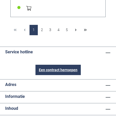
voor het reinigen van sieraden met diamanten,
edelstenen, platina en gouden zettingen en regelmatig
gebruik van Diamond Dazzle Stik bij het reinigen van
sieraden zal het algehele uiterlijk verbeteren.
Gemakkelijk aan te brengen voor nieuwe glans! (Niet
geschikt voor gebruik op kralen) Inhoud: 1.5ml
1
2
3
4
5
Service hotline
Een contract herroepen
Adres
Informatie
Inhoud