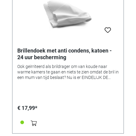
Brillendoek met anti condens, katoen -
24 uur bescherming
Ook geïrriteerd als brildrager om van koude naar
warme kamers te gaan en niets te zien omdat de bril in
een mum van tijd beslaat? Nu is er EINDELIJK DE
OPLOSSING VOOR ONDERWEG: De effectieve anti
condens doek voor brillen en andere glazen met een
speciaal anti condens effect. Langdurig, helder zicht!
In ons assortiment bieden wij de brillenspray met anti
condens (referentie 353614) en het glazen schuim
€ 17,99*
met anti condens (referentie 353613). De beste
reinigingsmiddelen voor je bril in huis! De vloeistoffen
zijn echter nogal onpraktisch voor onderweg als je
geen droge doek bij de hand hebt. Daarom is er nu het
speciaal ontwikkelde en herhaaldelijk geteste EYE