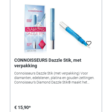
nieuwe glans! (Niet geschikt voor gebruik op kralen)
Inhoud: 1.5ml
CONNOISSEURS Dazzle Stik, met
verpakking
Connoisseurs Dazzle Stik (met verpakking) Voor
diamanten, edelstenen, platina en gouden zettingen.
Connoisseur's Diamond Dazzle Stik® maakt het
reinigen van diamanten en edelstenen een fluitje van
een cent. Diamond Dazzle Stik Jewelry Cleaning Gel
bevat microfijne reinigingsmiddelen en poetsmiddelen
die diamanten laten glanzen en schitteren. Diamond
Dazzle Stik is geformuleerd met een speciaal polymeer
€ 15,90*
dat kleine krasjes in frames opvult. Het is geschikt