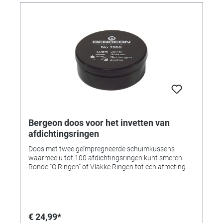
Bergeon doos voor het invetten van
afdichtingsringen
Doos met twee geïmpregneerde schuimkussens
waarmee u tot 100 afdichtingsringen kunt smeren.
Ronde “O Ringen” of Vlakke Ringen tot een afmeting
van 60 mm. Om de ringen het beste te smeren, hoeft u
ze alleen maar op het schuimkussen te plaatsen, sluit
het deksel en draai het vervolgens naar links en rechts.
Voor het nasmeren van de kussens kunt u onze vetten
gebruiken: Horloge vet Fomblin UT (Ref.nr.: 4621919)
€ 24,99*
JISMAA (Ref.nr.: 214519)