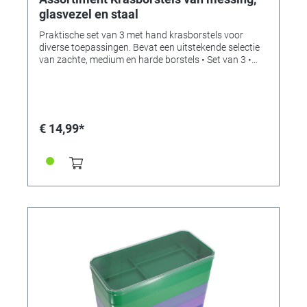
glasvezel en staal
Praktische set van 3 met hand krasborstels voor
diverse toepassingen. Bevat een uitstekende selectie
van zachte, medium en harde borstels • Set van 3 •
Glasvezel • Messing • Staal 3 borstels – Goed
gewapend voor allerlei toepassingen in de
uurwerkmakerij, edelsmederij of andere werkplaatsen.
€ 14,99*