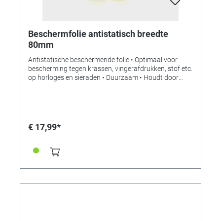
zwarte handborstel van FSC-esdoorn, met
paardenhaar van 18 mm, 4 rijen. Productafmetingen
ca. 80 x 16 x 26 mm. SWISS MADE.
Beschermfolie antistatisch breedte
80mm
Antistatische beschermende folie • Optimaal voor
bescherming tegen krassen, vingerafdrukken, stof etc.
op horloges en sieraden • Duurzaam • Houdt door
elektrostatisch effect (geen lijm!) • Hoge transparantie
• Goede rekbaarheid • Materialen: PVC
€ 17,99*