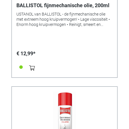
BALLISTOL fijnmechanische olie, 200ml
USTANOL van BALLISTOL - de fijnmechanische olie
met extreem hoog kruipvermogen! • Lage viscositeit •
Enorm hoog kruipvermogen • Reinigt, smeert en
beschermt alle metalen onderdelen • Infiltreert en
verdringt water • Roestbescherming •
Roestverwijderaar • Vrij van PTFE en siliconen •
Inhoud: 200 ml • MADE IN GERMANY Typische
toepassingsgebieden: • Precisie mechanische
€ 12,99*
apparaten, meetgereedschap, klokken en sloten • Snij-
en freeswerk, schroefdraad en passingen Ideaal voor
de verzorging, smering en conservering van
fijnmechanische apparaten, precisie-instrumenten,
machines en productiesystemen, gereedschap en
werkplaatsmachines en alle metalen onderdelen.
Voorkomt ook dat messing en koper verkleuren.
VOORDELEN: • Dunne, spaarzame neurale olie • Enorm
hoog kruipvermogen • Hecht sterk op metalen •
Reinigt, smeert, beschermt en verwijdert ongeschikte
oliën, verhardingen en andere resten • Bestand tegen
veroudering • Infiltreert en verdringt water • Geschikt
als contactolie en roestverwijderaar • Verharst niet,
siliconen, PTFE en zuurvrij • Vrij van dierlijke oliën
Bedrijfstemperatuur bereik van -50 ° C tot ca.150 ° C