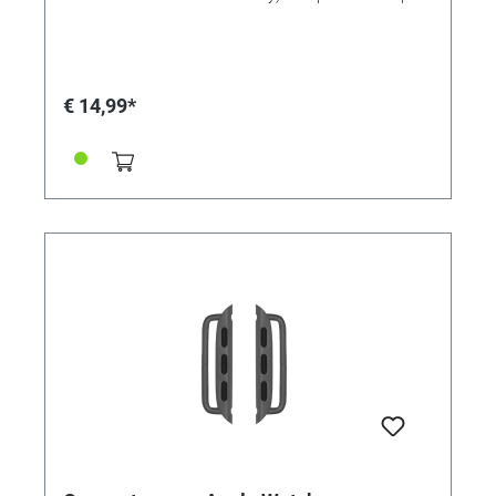
voor het monteren van horlogebanden op Apple
Watch-kasten van 38, 40 of 41 mm. • Gemaakt van
massief roestvrij staal • Uitstekende
verwerkingskwaliteit • Perfecte pasvorm en
compatibel • Verkrijgbaar in 7 typische "Apple" kleuren!
€ 14,99*
• Bandadapter voor 38/40/41mm-kasten •
Aanzetbreedte 22mm • Voor banden met een
aanzetbreedte van 22 mm • Kleur: goudkleurig
roestvrij staal • Inhoud: 1 paar (2 stuks)