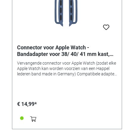
Connector voor Apple Watch -
Bandadapter voor 38/ 40/ 41 mm kast,
aanzetbreedte 22 mm, blauw aluminium
Vervangende connector voor Apple Watch (zodat elke
Apple Watch kan worden voorzien van een Happel
lederen band made in Germany) Compatibele adapter
voor het monteren van horlogebanden op Apple
Watch-kasten van 38, 40 of 41 mm. • Gemaakt van
massief roestvrij staal • Uitstekende
verwerkingskwaliteit • Perfecte pasvorm en
compatibel • Verkrijgbaar in 7 typische "Apple" kleuren!
€ 14,99*
• Bandadapter voor 38/40/41mm-kasten •
Aanzetbreedte 22mm • Voor banden met een
aanzetbreedte van 22 mm • Kleur: blauw aluminium