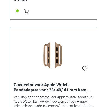
• Bandadapter voor 38/40/41mm-kasten •
Aanzetbreedte 22mm • Voor banden met een
aanzetbreedte van 22 mm • Kleur: gold aluminium
(rosé) • Inhoud: 1 paar (2 stuks)
Connector voor Apple Watch -
Bandadapter voor 38/ 40/ 41 mm kast,
aanzetbreedte 22 mm, goudkleurig
Vervangende connector voor Apple Watch (zodat elke
roestvrij staal
Apple Watch kan worden voorzien van een Happel
lederen band made in Germany) Compatibele adapter