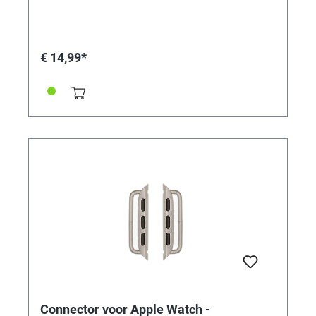
mm Apple Watch-kasten. • Gemaakt van massief
roestvrij staal • Uitstekende verwerkingskwaliteit •
Perfecte pasvorm en compatibel • Verkrijgbaar in 7
typische "Apple" kleuren! • Bandadapter voor
€ 14,99*
42/44/45mm-kasten • Aanzetbreedte 24 mm • Voor
banden met een aanzetbreedte van 24 mm • Kleur:
grafiet roestvrij staal • Inhoud: 1 paar (2 stuks)
Connector voor Apple Watch -