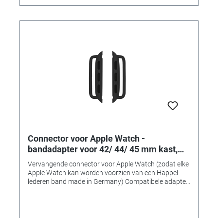
Connector voor Apple Watch -
bandadapter voor 42/ 44/ 45 mm kast,
aanzetbreedte 24 mm, space zwart
Vervangende connector voor Apple Watch (zodat elke
roestvrij staal
Apple Watch kan worden voorzien van een Happel
lederen band made in Germany) Compatibele adapter
voor het monteren van horlogebanden op 42, 44 of 45
mm Apple Watch-kasten. • Gemaakt van massief
roestvrij staal • Uitstekende verwerkingskwaliteit •
Perfecte pasvorm en compatibel • Verkrijgbaar in 7