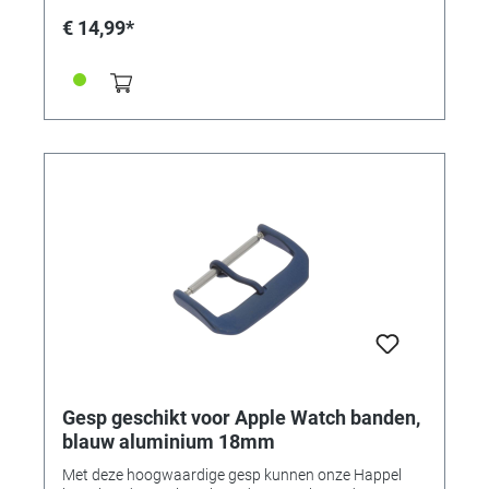
typische "Apple" kleuren! • Bandadapter voor
€ 14,99*
42/44/45mm-kasten • Aanzetbreedte 24 mm • Voor
banden met een aanzetbreedte van 24 mm • Kleur:
space zwart roestvrij staal • Inhoud: 1 paar (2 stuks)
Gesp geschikt voor Apple Watch banden,
blauw aluminium 18mm
Met deze hoogwaardige gesp kunnen onze Happel