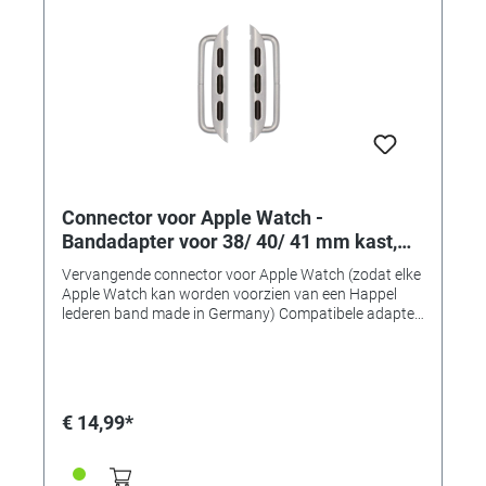
Connector voor Apple Watch -
Bandadapter voor 38/ 40/ 41 mm kast,
aanzetbreedte 22 mm, silver aluminium
Vervangende connector voor Apple Watch (zodat elke
Apple Watch kan worden voorzien van een Happel
lederen band made in Germany) Compatibele adapter
voor het monteren van horlogebanden op Apple
Watch-kasten van 38, 40 of 41 mm. • Gemaakt van
massief roestvrij staal • Uitstekende
verwerkingskwaliteit • Perfecte pasvorm en
compatibel • Verkrijgbaar in 7 typische "Apple" kleuren!
€ 14,99*
• Bandadapter voor 38/40/41mm-kasten •
Aanzetbreedte 22mm • Voor banden met een
aanzetbreedte van 22 mm • Kleur: silver aluminium •