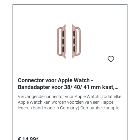
Connector voor Apple Watch -
Bandadapter voor 38/ 40/ 41 mm kast,
aanzetbreedte 22 mm, gold aluminium
Vervangende connector voor Apple Watch (zodat elke
(rosé)
Apple Watch kan worden voorzien van een Happel
lederen band made in Germany) Compatibele adapter
voor het monteren van horlogebanden op Apple
Watch-kasten van 38, 40 of 41 mm. • Gemaakt van
massief roestvrij staal • Uitstekende
verwerkingskwaliteit • Perfecte pasvorm en
compatibel • Verkrijgbaar in 7 typische "Apple" kleuren!
€ 14,99*