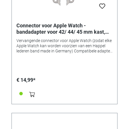
Connector voor Apple Watch -
bandadapter voor 42/ 44/ 45 mm kast,
aanzetbreedte 24 mm, silver aluminium
Vervangende connector voor Apple Watch (zodat elke
Apple Watch kan worden voorzien van een Happel
lederen band made in Germany) Compatibele adapter
voor het monteren van horlogebanden op 42, 44 of 45
mm Apple Watch-kasten. • Gemaakt van massief
roestvrij staal • Uitstekende verwerkingskwaliteit •
Perfecte pasvorm en compatibel • Verkrijgbaar in 7
typische "Apple" kleuren! • Bandadapter voor
€ 14,99*
42/44/45mm-kasten • Aanzetbreedte 24 mm • Voor
banden met een aanzetbreedte van 24 mm • Kleur:
silver aluminium • Inhoud: 1 paar (2 stuks)