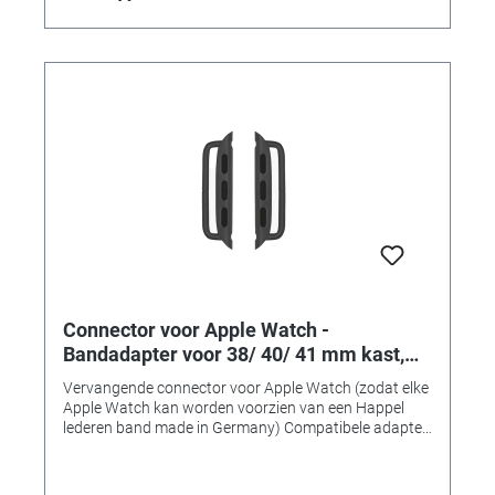
Inhoud: 1 paar (2 stuks)
Connector voor Apple Watch -
Bandadapter voor 38/ 40/ 41 mm kast,
aanzetbreedte 22 mm, space grijs
Vervangende connector voor Apple Watch (zodat elke
aluminium
Apple Watch kan worden voorzien van een Happel
lederen band made in Germany) Compatibele adapter
voor het monteren van horlogebanden op Apple
Watch-kasten van 38, 40 of 41 mm. • Gemaakt van
massief roestvrij staal • Uitstekende