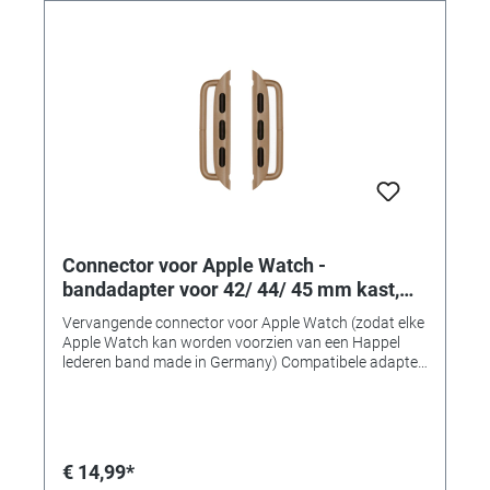
Connector voor Apple Watch -
bandadapter voor 42/ 44/ 45 mm kast,
aanzetbreedte 24 mm, goudkleurig
Vervangende connector voor Apple Watch (zodat elke
roestvrij staal
Apple Watch kan worden voorzien van een Happel
lederen band made in Germany) Compatibele adapter
voor het monteren van horlogebanden op 42, 44 of 45
mm Apple Watch-kasten. • Gemaakt van massief
roestvrij staal • Uitstekende verwerkingskwaliteit •
Perfecte pasvorm en compatibel • Verkrijgbaar in 7
typische "Apple" kleuren! • Bandadapter voor
€ 14,99*
42/44/45mm-kasten • Aanzetbreedte 24 mm • Voor