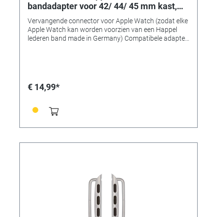
bandadapter voor 42/ 44/ 45 mm kast,
aanzetbreedte 24 mm, roestvrij staal
Vervangende connector voor Apple Watch (zodat elke
Apple Watch kan worden voorzien van een Happel
lederen band made in Germany) Compatibele adapter
voor het monteren van horlogebanden op 42, 44 of 45
mm Apple Watch-kasten. • Gemaakt van massief
roestvrij staal • Uitstekende verwerkingskwaliteit •
Perfecte pasvorm en compatibel • Verkrijgbaar in 7
typische "Apple" kleuren! • Bandadapter voor
€ 14,99*
42/44/45mm-kasten • Aanzetbreedte 24 mm • Voor
banden met een aanzetbreedte van 24 mm • Kleur:
RVS (staal glanzend) • Inhoud: 1 paar (2 stuks)