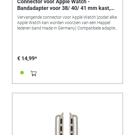
Connector voor Apple Watch -
Bandadapter voor 38/ 40/ 41 mm kast,
aanzetbreedte 22 mm, grafiet roestvrij
Vervangende connector voor Apple Watch (zodat elke
staal
Apple Watch kan worden voorzien van een Happel
lederen band made in Germany) Compatibele adapter
voor het monteren van horlogebanden op Apple
Watch-kasten van 38, 40 of 41 mm. • Gemaakt van
massief roestvrij staal • Uitstekende
verwerkingskwaliteit • Perfecte pasvorm en
compatibel • Verkrijgbaar in 7 typische "Apple" kleuren!
€ 14,99*
• Bandadapter voor 38/40/41mm-kasten •
Aanzetbreedte 22mm • Voor banden met een
aanzetbreedte van 22 mm • Kleur: grafiet roestvrij
staal • Inhoud: 1 paar (2 stuks)