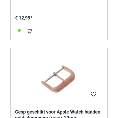
elk!
€ 12,99*
Gesp geschikt voor Apple Watch banden,
gold aluminium (rosé), 22mm