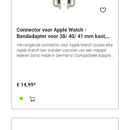
Connector voor Apple Watch -
Bandadapter voor 38/ 40/ 41 mm kast,
aanzetbreedte 22 mm, roestvrij staal
Vervangende connector voor Apple Watch (zodat elke
Apple Watch kan worden voorzien van een Happel
lederen band made in Germany) Compatibele adapter
voor het monteren van horlogebanden op Apple
Watch-kasten van 38, 40 of 41 mm. • Gemaakt van
massief roestvrij staal • Uitstekende
verwerkingskwaliteit • Perfecte pasvorm en
compatibel • Verkrijgbaar in 7 typische "Apple" kleuren!
€ 14,99*
• Bandadapter voor 38/40/41mm-kasten •
Aanzetbreedte 22mm • Voor banden met een
aanzetbreedte van 22 mm • Kleur: RVS (staal
glanzend) • Inhoud: 1 paar (2 stuks)