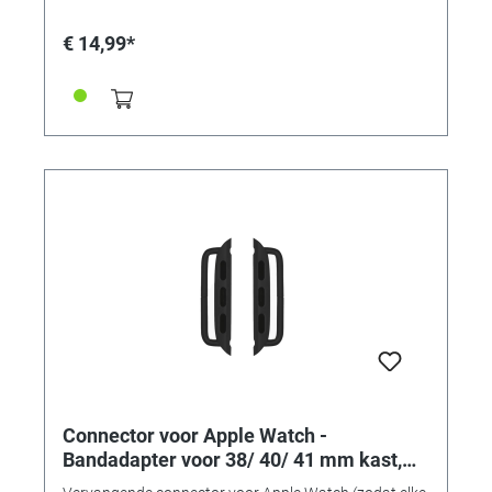
verwerkingskwaliteit • Perfecte pasvorm en
compatibel • Verkrijgbaar in 7 typische "Apple" kleuren!
€ 14,99*
• Bandadapter voor 38/40/41mm-kasten •
Aanzetbreedte 22mm • Voor banden met een
aanzetbreedte van 22 mm • Kleur: space grijs
aluminium • Inhoud: 1 paar (2 stuks)
Connector voor Apple Watch -
Bandadapter voor 38/ 40/ 41 mm kast,
aanzetbreedte 22 mm, space zwart