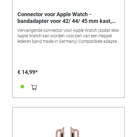
Connector voor Apple Watch -
bandadapter voor 42/ 44/ 45 mm kast,
aanzetbreedte 24 mm, blauw aluminium
Vervangende connector voor Apple Watch (zodat elke
Apple Watch kan worden voorzien van een Happel
lederen band made in Germany) Compatibele adapter
voor het monteren van horlogebanden op 42, 44 of 45
mm Apple Watch-kasten. • Gemaakt van massief
roestvrij staal • Uitstekende verwerkingskwaliteit •
Perfecte pasvorm en compatibel • Verkrijgbaar in 7
typische "Apple" kleuren! • Bandadapter voor
€ 14,99*
42/44/45mm-kasten • Aanzetbreedte 24 mm • Voor
banden met een aanzetbreedte van 24 mm • Kleur:
blauw aluminium • Inhoud: 1 paar (2 stuks)