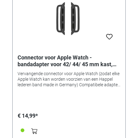
Connector voor Apple Watch -
bandadapter voor 42/ 44/ 45 mm kast,
aanzetbreedte 24 mm, space grijs
Vervangende connector voor Apple Watch (zodat elke
aluminium
Apple Watch kan worden voorzien van een Happel
lederen band made in Germany) Compatibele adapter
voor het monteren van horlogebanden op 42, 44 of 45
mm Apple Watch-kasten. • Gemaakt van massief
roestvrij staal • Uitstekende verwerkingskwaliteit •
Perfecte pasvorm en compatibel • Verkrijgbaar in 7
typische "Apple" kleuren! • Bandadapter voor
€ 14,99*
42/44/45mm-kasten • Aanzetbreedte 24 mm • Voor
banden met een aanzetbreedte van 24 mm • Kleur:
space grijs aluminium • Inhoud: 1 paar (2 stuks)