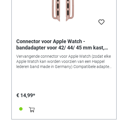
Connector voor Apple Watch -
bandadapter voor 42/ 44/ 45 mm kast,
aanzetbreedte 24 mm, gold aluminium
Vervangende connector voor Apple Watch (zodat elke
(rosé)
Apple Watch kan worden voorzien van een Happel
lederen band made in Germany) Compatibele adapter
voor het monteren van horlogebanden op 42, 44 of 45
mm Apple Watch-kasten. • Gemaakt van massief
roestvrij staal • Uitstekende verwerkingskwaliteit •
Perfecte pasvorm en compatibel • Verkrijgbaar in 7
typische "Apple" kleuren! • Bandadapter voor
€ 14,99*
42/44/45mm-kasten • Aanzetbreedte 24 mm • Voor
banden met een aanzetbreedte van 24 mm • Kleur:
gold aluminium (rosé) • Inhoud: 1 paar (2 stuks)