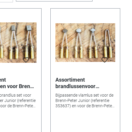
ent
Assortiment
en voor Brenn-
brandlussenvoor
ior & Royal
brandschilderen station
brandlus set voor
Bijpassende vlamlus set voor de
Brenn-Peter Junior &
r Junior (referentie
Brenn-Peter Junior (referentie
Royal
oor de Brenn-Peter
353637) en voor de Brenn-Peter
entie 353948)
Royal (referentie 353948)
randlussen: 1 tot 4
Ornament vlam lussen: rond,
stuks. Afmetingen:
arabesk, ruit, hart Inhoud 4
 Gemaakt in
stuks. Afmetingen: 150 x 80 mm