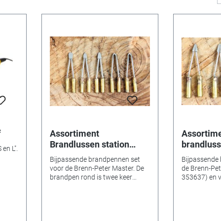
f
Assortiment
Assortim
Brandlussen station
brandluss
 en L".
Brenn-Peter Master
Peter Jun
Bijpassende brandpennen set
Bijpassende 
voor de Brenn-Peter Master. De
de Brenn-Pete
brandpen rond is twee keer
353637) en v
inbegrepen. (Fig. Van links naar
Royal (refer
rechts: Brandpen vlak, spits,
Kalligrafie b
schep en brandpen rond 2 x)
mm Inhoud 4 
Made in Germany (Neckar-Alb)
150 x 80 mm