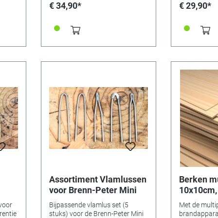
Duitsland (N
€ 34,90*
€ 29,90*
Assortiment Vlamlussen
Berken mu
voor Brenn-Peter Mini
10x10cm
voor
Bijpassende vlamlus set (5
Met de multip
rentie
stuks) voor de Brenn-Peter Mini
brandappara