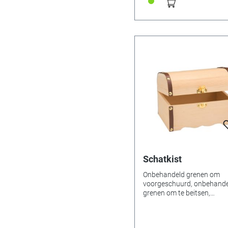
Schatkist
Onbehandeld grenen om
voorgeschuurd, onbehand
grenen om te beitsen,
beschilderen, decoreren. Ze
geschikt voor de inbouw v
18-stemmige muziekwerke