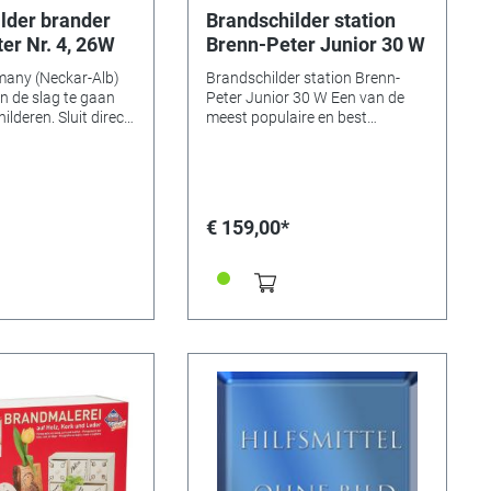
lder brander
Brandschilder station
er Nr. 4, 26W
Brenn-Peter Junior 30 W
many (Neckar-Alb)
Brandschilder station Brenn-
n de slag te gaan
Peter Junior 30 W Een van de
. Sluit direct
meest populaire en best
topcontact en brand
verkochte brand station voor
e motieven, met
brandschilderen die is gemaakt
e brandpennen.
in Duitsland aan de voet van de
bevat -Brander nr. 4
Swäbische Alb. Bij het brand
Brandpennen -
station kan de gewenste
€ 159,00*
 -Instructies
temperatuur praktisch worden
 brandpen:
ingesteld en kan er gewerkt
353949
worden bij constante
temperatuur. De maximale
temperatuur is ongeveer 750 ° C.
Met een maximaal vermogen
van ongeveer 30 Watt is de
temperatuur op de Brenn-Peter
Junior traploos regelbaar. (Tip:
multiplex of kurk hebben vrij lage
temperaturen nodig, met houten
planken van els of esdoorn moet
je de temperatuur wat hoger