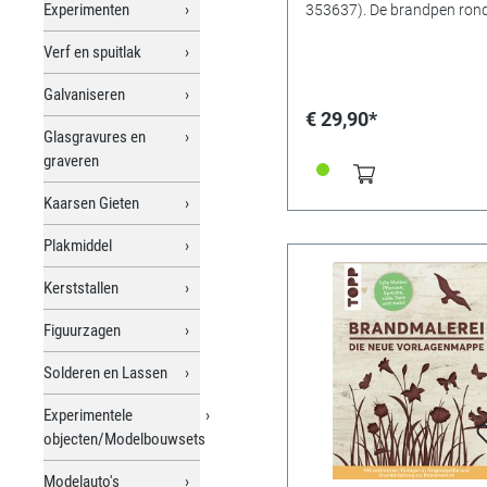
Experimenten
353637). De brandpen rond
twee keer inbegrepen. (Fig.
links naar rechts; brandpen
Verf en spuitlak
2x rond en spits) Made in
Germany (Neckar-Alb)
Galvaniseren
€ 29,90*
Glasgravures en
graveren
Kaarsen Gieten
Plakmiddel
Kerststallen
Figuurzagen
Solderen en Lassen
Experimentele
objecten/Modelbouwsets
Modelauto's