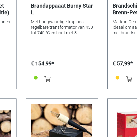
et
Brandappaaat Burny Star
Brandschi
tie)
L
Brenn-Pet
lonen
Met hoogwaardige traploos
Made in Ger
regelbare transformator van 450
Ideaal om aa
tot 740 °C en bout met 3
met brandschilderen
brandstiften. Technische
aan op het s
gegevens: -Bedrijfsspanning
verschillend
primair 220 tot 240 V/ 50 tot 60
verschillend
Hz, secundair 1,6 V voor de bout.
Versie nr. 4 
-Maximaal 30 W, Thermostaat
van 26W -5 
€ 154,99*
€ 57,99*
met LED indicator. -Incl.
Houder voor brander
opbergmap en handleiding.
Versie met 1
Referentie 