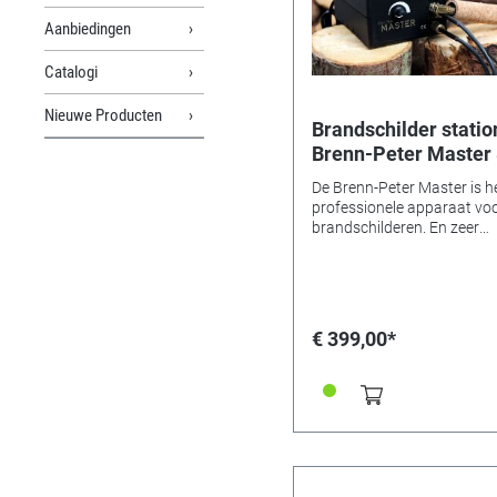
Aanbiedingen
Catalogi
Nieuwe Producten
Brandschilder statio
Brenn-Peter Master
De Brenn-Peter Master is h
professionele apparaat vo
brandschilderen. En zeer
geschikt voor gevorderde
gebruikers, experts en
professionele brandschilde
Ideaal voor gebruik bij en
bewerking van grote
€ 399,00*
oppervlakken. Zelfs hardh
zoals eiken of beuken kan 
worden gebrand. Het stati
heeft een maximaal vermo
van 80 watt en is traploos
instelbaar van ca. 400 ° C t
1000 ° C. De krachtige, ste
brander met zijn krachtige