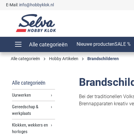
E-Mail:
info@hobbyklok.nl
oekopdracht
Ga naar de hoofdnavigatie
Alle categorieën
Nieuwe producten
SALE %
Alle categorieën
Hobby Artikelen
Brandschilderen
Brandschil
Alle categorieën
Uurwerken
Bei der traditionellen Vol
Brennapparaten kreativ ver
Gereedschap &
werkplaats
Klokken, wekkers en
horloges