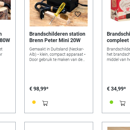
n
Brandschilderen station
Brandschi
 80W
Brenn Peter Mini 20W
compleet
et
Gemaakt in Duitsland (Neckar-
Brandschilde
or
Alb) • klein, compact apparaat •
het brandsch
Door gebruik te maken van de
middel van h
verschillende vlamlussen worden
brandstiften 
twee temperatuurniveaus
hout, leer of
raars.
behaald Leveringsomvang: • 1
In zacht hout,
brandstation met brandende
lijnen bijzon
pen • 4 brandlussen gesorteerd •
het materiaal 
€ 98,99*
€ 34,99*
out
1 schroevendraaier • 1
branden, terw
diep
plankhouder • 1
streep niet v
on
schoonmaakborstel • 1
complete set:
gen
handleiding Specificaties: •
houtplaten –
Vermogen: 20 watt • Spanning:
beginnen! In
ot
230V / 0,8V • Temperatuur:
Houder voor
rke
ongeveer 450 ° C - 650 ° C •
Populierenho
Afmetingen: 240 x 160 x 70 mm •
Brandstiften