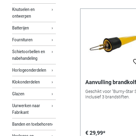
Knutselen en
ontwerpen
Batterijen
Fournituren
Schietoorbellen en
nabehandeling
Horlogeonderdelen
Aanvulling brandkol
Klokonderdelen
Geschikt voor "Burny-Star S
Glazen
Inclusief 3 brandstiften.
Uurwerken naar
Fabrikant
Banden en toebehoren
€ 29,99*
Horloges en