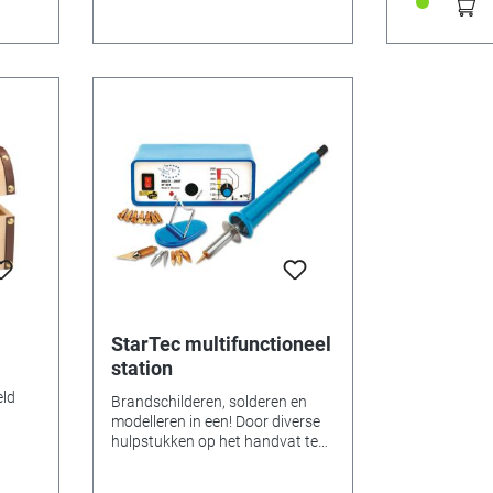
platen, afme
3 mm dikte. 
timmermansk
in Duitsland.
StarTec multifunctioneel
station
eld
Brandschilderen, solderen en
modelleren in een! Door diverse
er
hulpstukken op het handvat te
an de
plaatsen, kan men met het
n.
apparaat brandschilderen in