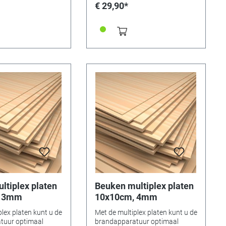
eckar-Alb)
Gemaakt in Duitsland (Neckar-
€ 29,90*
Alb)
ltiplex platen
Beuken multiplex platen
, 3mm
10x10cm, 4mm
lex platen kunt u de
Met de multiplex platen kunt u de
tuur optimaal
brandapparatuur optimaal