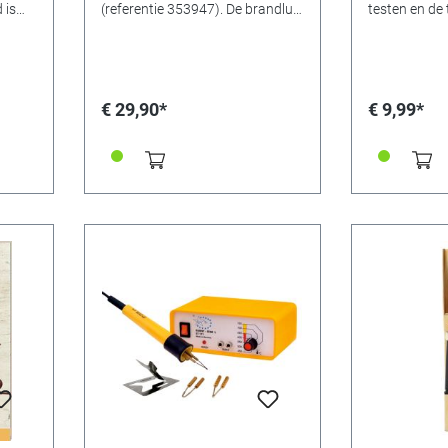
 is
(referentie 353947). De brandlus
testen en de
 Van
wordt twee keer meegeleverd.
voordat u be
 vlak,
(Brandlus plat, 2x rond, spits en
eigenlijke pr
fijn) Afmetingen: 150 x 80 mm
gesproken ku
Gemaakt in Duitsland (Neckar-
populier gebr
Alb)
bouten en st
€ 29,90*
€ 9,99*
alleen beuke
80W Brenn-Pe
353641). Ber
platen, afme
3 mm dikte. 
timmermansk
in Duitsland.