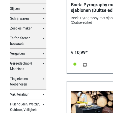
Boek: Pyrography m
Slijpen
sjablonen (Duitse edi
Boek: Pyrography met sjab
Schrijfwaren
(Duitse editie)
Zeepjes maken
Teifoc Stenen
bouwsets
€ 10,99*
Vergulden
Gereedschap &
Machines
Tingieten en
toebehoren
Vakliteratuur
Huishouden, Welzijn,
Outdoor, Veiligheid