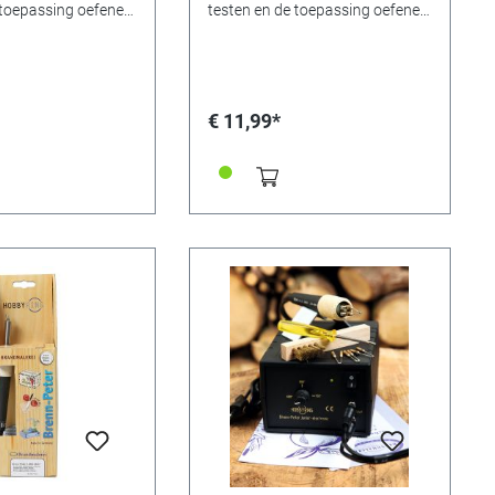
 toepassing oefenen
testen en de toepassing oefenen
gint met uw
voordat u begint met uw
oject. Normaal
eigenlijke project. Normaal
nt u berk en
gesproken kunt u berk en
uiken voor alle
populier gebruiken voor alle
ations. We bevelen
bouten en stations, We bevelen
€ 11,99*
nhout aan voor de
alleen beukenhout aan voor de
ter (referentie
80W Brenn-Peter (referentie
ken multiplex
353641). Beuken hardhout
tingen: 10 x 10 cm x
zagen, afmetingen: 10 x 10 cm x
Inhoud 4 stuks
4 mm dikte. Inhoud 4 stuks
waliteit, gemaakt
timmermanskwaliteit, gemaakt
in Duitsland.