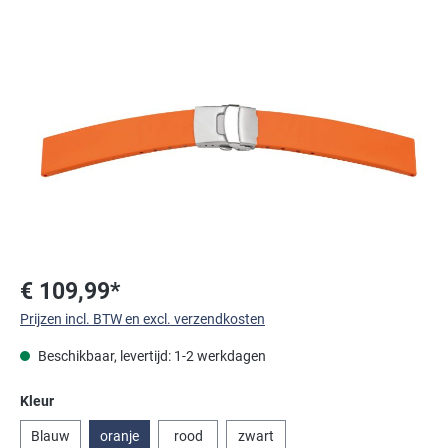
Afbeeldingengalerij overslaan
€ 109,99*
Prijzen incl. BTW en excl. verzendkosten
Beschikbaar, levertijd: 1-2 werkdagen
Selecteer
Kleur
Blauw
oranje
rood
zwart