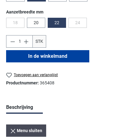
Selecteer
Aanzetbreedte mm
18
20
22
24
(Deze optie is momenteel niet beschikbaar.)
(Deze optie is momenteel niet besch
STK
In de winkelmand
Toevoegen aan verlanglijst
Productnummer:
365408
Beschrijving
Menu sluiten