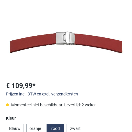
Afbeeldingengalerij overslaan
€ 109,99*
Prijzen incl. BTW en excl. verzendkosten
Momenteel niet beschikbaar. Levertijd: 2 weken
Selecteer
Kleur
Blauw
oranje
rood
zwart