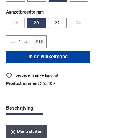
Selecteer
Aanzetbreedte mm
18
20
22
24
(Deze optie is momenteel niet beschikbaar.)
(Deze optie is momenteel niet besch
STK
In de winkelmand
Toevoegen aan verlanglijst
Productnummer:
365409
Beschrijving
Menu sluiten