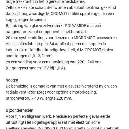
hoge trekkracht in het lagere snelheidsbereik.
Zelfs de kleinste schachten worden absoluut centraal geklemd
dankzij hoogwaardige MICROMOT stalen spantangen en een
kogelgelagerde spindel.
Behuizing van glasvezelversterkt POLYAMIDE met een
aangenaam zacht component in het handvat.
20 mm systeemfitting voor flenzen op MICROMOT-accessoires.
Accessoires inbegrepen: 34 applicatiegereedschappen in
industriële of tandheelkundige kwaliteit, 6 MICROMOT stalen
spantangen (1,0 - 3,2 mm)
en een voeding voor een aansluiting van 220 - 240 volt
(uitgangsvermogen 12V bij 1,0 A).
hoogst
De behuizing is gemaakt van met glasvezel versterkt nylon, een
radiale ventilator zorgt voor optimale motorkoeling.
Stroomverbruik 40 W, lengte 220 mm.
Bijzonderheden
Voor fijn en filigraan werk. Precisie en perfecte, gevarieerde
uitrusting! Het kogellagerapparaat met elektronische
snelheidsregeling (5.000-20.000 tpm) is zelfs bij continu gebruik