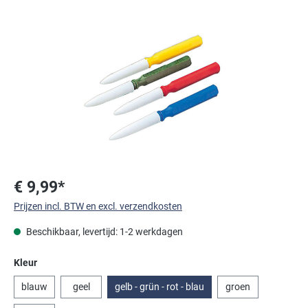
Afbeeldingengalerij overslaan
€ 9,99*
Prijzen incl. BTW en excl. verzendkosten
Beschikbaar, levertijd: 1-2 werkdagen
Selecteer
Kleur
blauw
geel
gelb - grün - rot - blau
groen