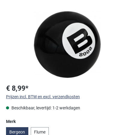
Afbeeldingengalerij overslaan
€ 8,99*
Prijzen incl. BTW en excl. verzendkosten
Beschikbaar, levertijd: 1-2 werkdagen
Selecteer
Merk
Bergeon
Flume