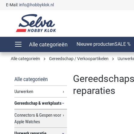
E-Mail:
info@hobbyklok.nl
oekopdracht
Ga naar de hoofdnavigatie
Alle categorieën
Nieuwe producten
SALE %
Alle categorieën
Gereedschap / Verkoopartikelen
Uurwerk
Gereedschapsk
Alle categorieën
reparaties
Uurwerken
Gereedschap & werkplaats
Connectors & Gespen voor
Afbeeldingengalerij overslaan
Apple Watches
Uurwerk reparatie