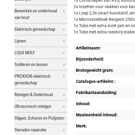
1x Correctiepen van RVS, kunstst
2x Inzetten voor vlakken voor k
Bewerken en onderhoud
1x Loep 2,5x zwart kunststof, an
van hout
1x Microvezeldoek Bergeon 250
1x Tube met extra inzet pen en v
Elektrisch gereedschap
1x Tube met extra roestvrij stale
Lijmen
Artikelnaam:
LIQUI MOLY
Bijzonderheid:
Solderen en lassen
Brutogewicht gram:
PROXXON elektrisch
Catalogus-artikelnr.:
gereedschap
Fabrikantaanduiding:
Reinigen & Onderhoud
Inhoud:
Ultrasonisch reinigen
Maateenheid-inhoud:
Slijpen, Schuren en Polijsten
Merk:
Sieraden reparatie