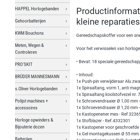
HAPPEL Horlogebanden
Productinformat
kleine reparaties
Gehoorbatterijen
KWM Bouchons
Gereedschapskoffer voor een snel
Meten, Wegen &
Voor het verwisselen van horloge
Controleren
• Bevat: 18 speciale gereedscha
PRO'SKIT
• Inhoud:
BRÜDER MANNESMANN
1x Push-pin verwijderaar Alu zwa
1x Spiraaltang, vorm 1, anti mag
s.Oliver Horlogebanden
1x Spiraaltang koolstofvezel nr.
Polijst machines +
1x Schroevendraaier Ø 1,00 mm 
accessoires
1x Schroevendraaier Ø 1,20 mm 
1x Kastopenener mes - Ref 3236
Horloge opwinders &
1x Stofblazer - Ref.4332301
Bijouterie dozen
1x Kastopener voor geschroefde 
1x Gel montagekussen Ø 55 mm 
Batterijen