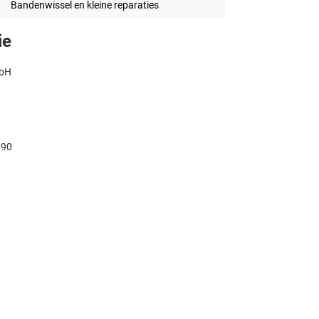
Bandenwissel en kleine reparaties
ie
mbH
990