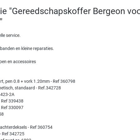
ie "Gereedschapskoffer Bergeon voo
"
le service.
banden en kleine reparaties.
ppen en accessoires
rt, pen 0.8 + vork 1.20mm - Ref 360798
netisch, standaard - Ref.342728
 7423-2A
- Ref 339438
- Ref 330097
58
achterdeksels - Ref 360754
- Ref 342725