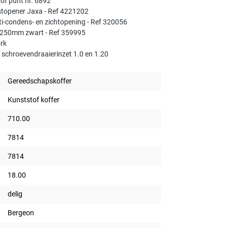
of punt nr. 6892
astopener Jaxa - Ref 4221202
ti-condens- en zichtopening - Ref 320056
x250mm zwart - Ref 359995
ork
n schroevendraaierinzet 1.0 en 1.20
Gereedschapskoffer
Kunststof koffer
710.00
7814
7814
18.00
delig
Bergeon