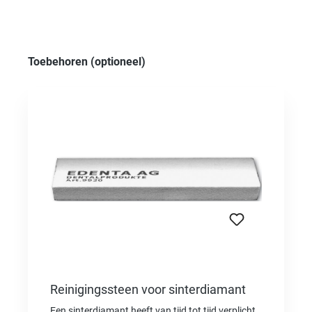
Productgalerij overslaan
Toebehoren (optioneel)
Reinigingssteen voor sinterdiamant
Een sinterdiamant heeft van tijd tot tijd verplicht