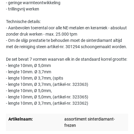
- geringe warmteontwikkeling
- trillingvrij werken
Technische details:
- Aanbevolen toerental oor alle NE-metalen en keramiek - absoluut
zonder druk werken - max. 25.000 tpm
- Om de slijp prestatie te behouden moet de sinterdiamant altijd
met de reiniging steen artikel-nr. 301294 schoongemaakt worden.
De set bevat 7 vormen waarvan elk in de standaard korrel grootte:
- lengte 10mm, Ø 5,0mm
- lengte 10mm. Ø 3,7mm
- lengte 10mm, Ø 3,7mm, (spits
- lengte 10mm, Ø 3,7mm, (artikel-nr. 323363)
- lengte 10mm, Ø 5,0mm,
- lengte 10mm, Ø 5,0mm, (artikel-nr. 323365)
- lengte 10mm, Ø 3,7mm, (artikel-nr. 323362)
Artikelnaam:
assortiment sinterdiamant-
frezen