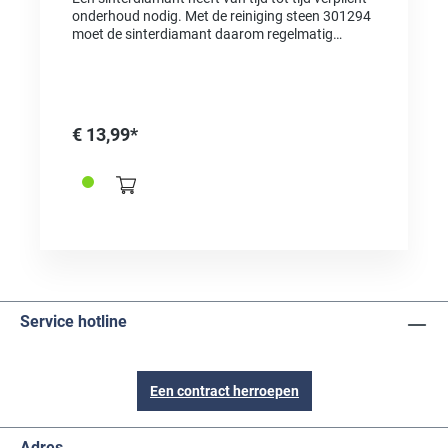
onderhoud nodig. Met de reiniging steen 301294
moet de sinterdiamant daarom regelmatig
worden gezuiverd. Daardoor ontstaat een
constant schoon en scherp snijvlak. Om een
optimaal resultaat te bereiken, moet de reiniging
steen nat worden gebruikt. Het blok moet voor
gebruik in het water worden gelegd, tot er geen
€ 13,99*
luchtbelletjes meer opstijgen. De vochtigheid van
het blok verhindert de stofontwikkeling en
verbetert duurzaam en zeker de reinigende
werking.
Service hotline
Een contract herroepen
Adres