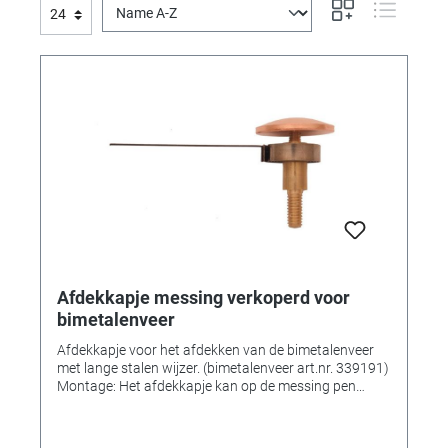
Afdekkapje messing verkoperd voor
bimetalenveer
Afdekkapje voor het afdekken van de bimetalenveer
met lange stalen wijzer. (bimetalenveer art.nr. 339191)
Montage: Het afdekkapje kan op de messing pen
worden geschroefd. In combinatie met veer 339191
LET OP :De veren worden geleverd in speciaal
ontworpen verpakking, omdat de veren met de lange