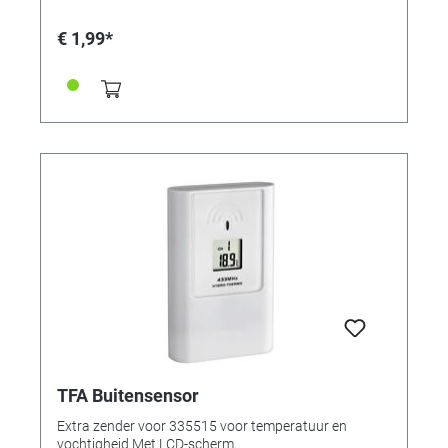
wijzer extreem schokgevoelig zijn. Het is belangrijk dat
de opslaglocatie droog is en alleen wordt uitgepakt
€ 1,99*
met handschoenen aan (katoenen handschoenen of
iets vergelijkbaars) om vlekken/roest te voorkomen
die bijvoorbeeld worden veroorzaakt door transpiratie
van de handen. Helaas kunnen we geen reclamaties
accepteren wegens een onjuiste behandeling van de
veer.
TFA Buitensensor
Extra zender voor 335515 voor temperatuur en
vochtigheid Met LCD-scherm.