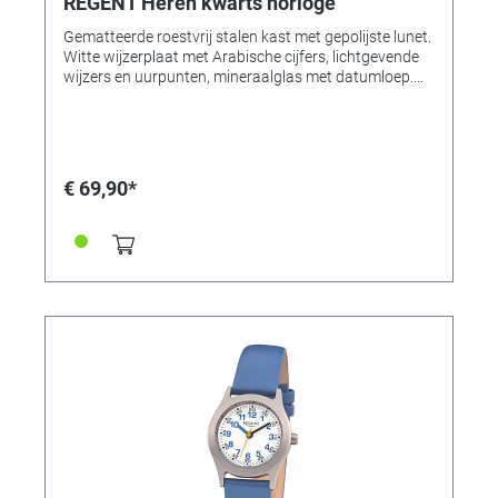
REGENT Heren kwarts horloge
Gematteerde roestvrij stalen kast met gepolijste lunet.
Witte wijzerplaat met Arabische cijfers, lichtgevende
wijzers en uurpunten, mineraalglas met datumloep.
Edelstalen deksel. Horlogeband Flexibele edelstalen
band, gepolijst/gematteerd. Afmetingen Ø 37 x 10,5
mm. Waterdicht tot 5 bar.
€ 69,90*