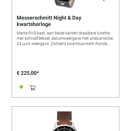
Messerschmitt Night & Day
kwartshorloge
Matte RVS-kast, aan beide kanten draaibare lunette,
met schroefdeksel, datumweergave met snelcorrectie,
24 uurs weergave, Zwitsers kwartsuurwerk Ronda,
lichtgevende wijzers en cijfers, centrale rode
secondewijzer, 5 bar. Kast-Ø 43 mm.
€ 225,00*