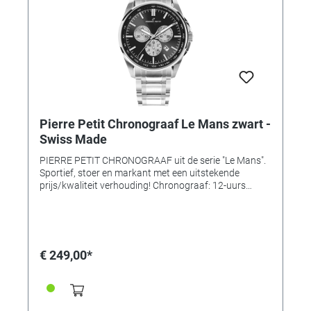
Pierre Petit Chronograaf Le Mans zwart -
Swiss Made
PIERRE PETIT CHRONOGRAAF uit de serie "Le Mans".
Sportief, stoer en markant met een uitstekende
prijs/kwaliteit verhouding! Chronograaf: 12-uurs
aanduiding, minuten- en secondeteller, stopfunctie en
datum Kast: Massief Edelstaal 316L Kast Ø: 42mm
Kastdikte: 11mm Kroon: met Pierre Petit logo in 3D
Glas: Ontspiegeld Saffierglas (4 maal harder dan
mineraal) Wijzerplaat: Zwart met index weergave
€ 249,00*
Uurwerk: Quartz Band: Massief Edelstaal (316L) met
vouwsluiting en logo Waterdicht: 10 bar Swiss Made