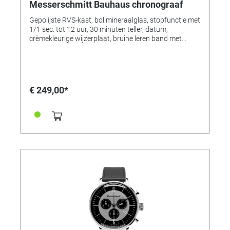
Messerschmitt Bauhaus chronograaf
Gepolijste RVS-kast, bol mineraalglas, stopfunctie met
1/1 sec. tot 12 uur, 30 minuten teller, datum,
crèmekleurige wijzerplaat, bruine leren band met
krokorelief, extra gewatteerd, 3 bar. Kast Ø 42 mm.
€ 249,00*