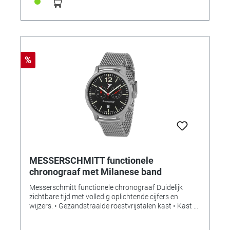
%
MESSERSCHMITT functionele
chronograaf met Milanese band
Messerschmitt functionele chronograaf Duidelijk
zichtbare tijd met volledig oplichtende cijfers en
wijzers. • Gezandstraalde roestvrijstalen kast • Kast Ø
42 mm • Hoogte kast 10 mm • Totale lengte van de
kast inclusief "aanzetten": 49,9 mm •