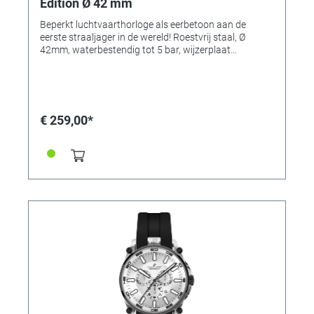
Edition Ø 42 mm
Beperkt luchtvaarthorloge als eerbetoon aan de
eerste straaljager in de wereld! Roestvrij staal, Ø
42mm, waterbestendig tot 5 bar, wijzerplaat
gezandstraald, lichtgevende wijzers en lichtgevende
cijfers, ten tweede in fel oranje, geschroefde rug,
handige luchtvaartkroon, Zwitsers Ronda quartz
uurwerk, mineraalglas, Ø 42 mm, teruggeschroefd,
vintage lederen riem handsewn, gelimiteerde editie
€ 259,00*
(999 Pcs.) - Bodengravur met individueel
serienummer! De Messerschmitt ME262 was 's
werelds eerste 2-jet straalvliegtuig. Deze technische
prestatie van Willy Messerschmitt wordt beschouwd
als de basis van alle hedendaagse straalvliegtuigen. U
ontvangt een stuk origineel vliegtuigaluminium met
een stempel van authenticiteit van ons. Origineel
"vliegmateriaal" van de ME262, plaats in Beieren.
Inclusief speciale verpakking ME262 in
wijzerplaatontwerp.