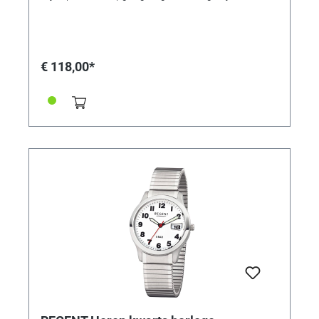
index; goudkleurige wijzers. Saffierglas, edelstalen
deksel, 5 bar. Ø 30 x 7 mm.
€ 118,00*