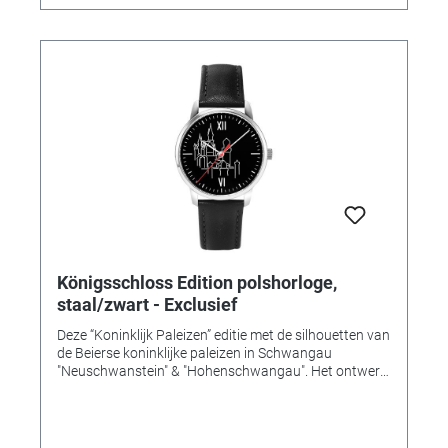
Königsschloss Edition polshorloge,
staal/zwart - Exclusief
Deze “Koninklijk Paleizen” editie met de silhouetten van
de Beierse koninklijke paleizen in Schwangau
"Neuschwanstein" & "Hohenschwangau". Het ontwerp
van deze gelimiteerde editie “koninklijke paleizen” is
strak, modieus en tegelijkertijd ook eenvoudig en
maakt het horloge tot een heel bijzonder sieraad. Het
silhouet van de Beierse koninklijke paleizen in