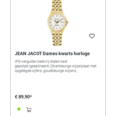
JEAN JACOT Dames kwarts horloge
IPG-vergulde roestvrij stalen kast
gepolijst/gesatineerd; Zilverkleurige wijzerplaat met
opgelegde cijfers, goudkleurige wijzers,
datumweergave en centrale seconde. Kwarts
uurwerk. Saffierglas, roestvrij stalen deksel.
Afmetingen Ø 29 x 7 mm. Horlogeband Geïntegreerde,
inkortbare schakelband met veiligheidsvouwsluiting.
Waterdicht tot 5 bar.
€ 89,90*