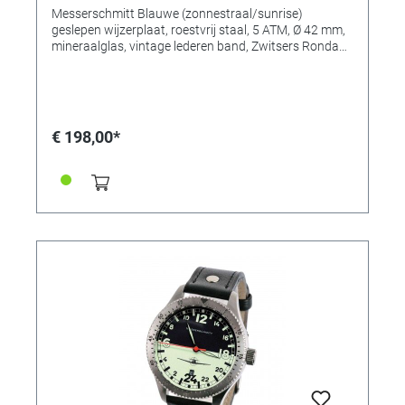
Messerschmitt Blauwe (zonnestraal/sunrise)
geslepen wijzerplaat, roestvrij staal, 5 ATM, Ø 42 mm,
mineraalglas, vintage lederen band, Zwitsers Ronda
Kwarts uurwerk 515. MADE IN GERMANY
€ 198,00*