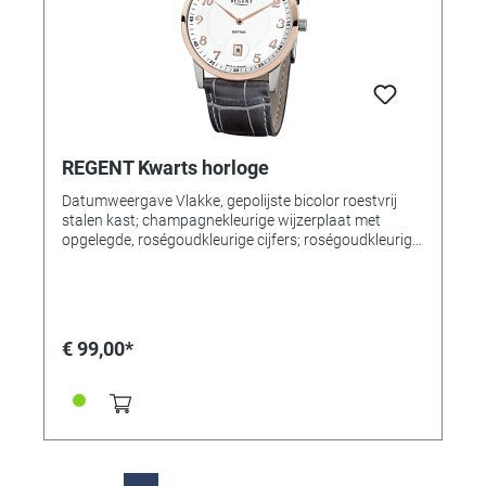
REGENT Kwarts horloge
Datumweergave Vlakke, gepolijste bicolor roestvrij
stalen kast; champagnekleurige wijzerplaat met
opgelegde, roségoudkleurige cijfers; roségoudkleurige
wijzers. Saffierglas, edelstalen deksel. Horlogeband
Donkergrijze, lederen band met reliëf en gesp.
Afmetingen Ø 40 x 7,5 mm. Waterdicht tot 3 bar.
€ 99,00*