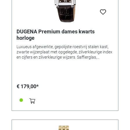
DUGENA Premium dames kwarts
horloge
Luxueus afgewerkte, gepolijste roestvrij stalen kast,
zwarte wijzerplaat met opgelegde, zilverkleurige index
en cijfers en zilverkleurige wijzers. Saffierglas,
edelstalen schroefdeksel. Horlogeband Zwartlederen
band met reliëf en gesp. Afmetingen 25 x 33,5 x 7,5
mm. Waterdicht tot 5 bar.
€ 179,00*