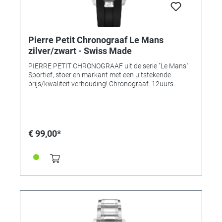
Pierre Petit Chronograaf Le Mans
zilver/zwart - Swiss Made
PIERRE PETIT CHRONOGRAAF uit de serie "Le Mans".
Sportief, stoer en markant met een uitstekende
prijs/kwaliteit verhouding! Chronograaf: 12uurs
aanduiding, minuten- en secondeteller, stopfunctie en
datum Kast: Massief Edelstaal 316L Kast Ø: 44mm
Kastdikte: 11,5mm Kroon: met Pierre Petit logo Glas:
Ontspiegeld Saffierglas (4 maal harder dan mineraal)
Wijzerplaat: Zilverkleurig met index weergave Uurwerk:
€ 99,00*
Quartz Band: Siliconen, zwart met gesp. Waterdicht:
10 bar Swiss Made