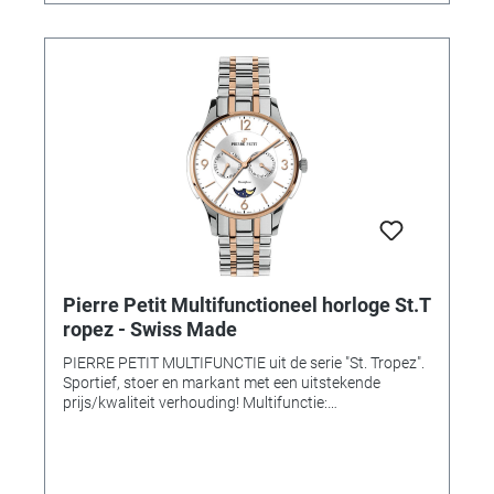
Pierre Petit Multifunctioneel horloge St.T
ropez - Swiss Made
PIERRE PETIT MULTIFUNCTIE uit de serie "St. Tropez".
Sportief, stoer en markant met een uitstekende
prijs/kwaliteit verhouding! Multifunctie:
Weekaanduiding, Datum en Maanaanduiding Kast:
Massief Edelstaal 316L Kast Ø: 43mm Kastdikte:
9,4mm Kroon: met Pierre Petit logo Glas: Ontspiegeld
Saffierglas (4 maal harder dan mineraal) Wijzerplaat: