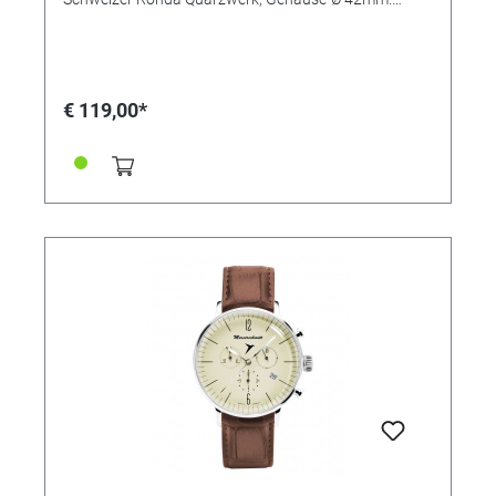
Duitsland
MADE IN GERMANY
€ 119,00*