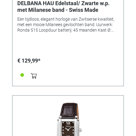
DELBANA HAU Edelstaal/ Zwarte w.p.
met Milanese band - Swiss Made
Een tijdloos, elegant horloge van Zwitserse kwaliteit,
met een mooie Milanees gevlochten band. Uurwerk:
Ronda 515 Loopduur batterij: 45 maanden Kast Ø:
41mm Kastdikte: 8,5mm Kast en deksel: Edelstaal
Gewicht: ca. 78gr. Glas: Saffier Kroon: Edelstaal met
Delbana logo Wijzerplaat: Zwart met zilverkleurige
index, datum op 3uur. Band: Milanees gevlochten,
Edelstaal Waterdicht: 3 bar (=spatwaterdicht)
€ 129,99*