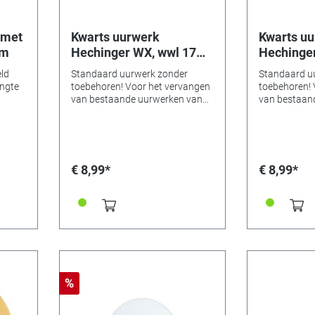
 met
Kwarts uurwerk
Kwarts u
mm
Hechinger WX, wwl 17
Hechinger
mm
mm
ld
Standaard uurwerk zonder
Standaard u
engte
toebehoren! Voor het vervangen
toebehoren! 
van bestaande uurwerken van
van bestaan
wand- en tafelklokken. -
wand- en tafe
Euronorm wijzermaten:
Euronorm wi
Minuutwijzer ovaal 2,8 x 3,5mm
Minuutwijzer
en uurwijzer ø 5,0mm -Tikkende
en uurwijzer
seconde -Compacte afmetingen
seconde -Co
€ 8,99*
€ 8,99*
-Inzetbaar in universele
-Inzetbaar in
wandklokken -Minutenas met
wandklokken
lang gat voor het schroeven met
lang gat voo
wijzermoer (apart meebestellen).
wijzermoer (
-Wijzerwerklengte WWL 17mm -
-Wijzerwerk
Wijzerplaatdikte max. 10mm Let
-Wijzerplaat
op: Het uurwerk wordt geleverd
op: Het uurwerk wordt geleverd
zonder toebehoren;
zonder toebe
ophanghaak, centrale moer,
ophanghaak, 
%
wijzermoer en rubber ring. Deze
wijzermoer e
kunt u apart bestellen.
kunt u apart 