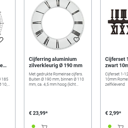
Cijferring aluminium
Cijferset 
he
zilverkleurig Ø 190 mm
zwart 10
cijfers, z
Met gedrukte Romeinse cijfers.
Cijferset 1-1
Buiten Ø 190 mm, binnen Ø 110
10mm Romein
Ø 10,5
mm, ca. 4,5 mm hoog (licht
zelfklevend
-80mm
gebogen). Voor wijzer lengte 80-
90 mm.
€ 23,99*
€ 2,99*