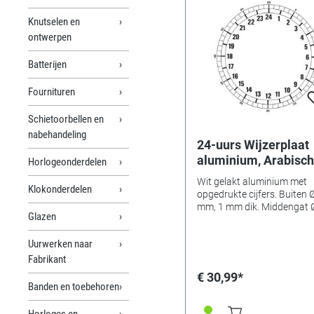
Knutselen en
ontwerpen
Batterijen
Fournituren
Schietoorbellen en
nabehandeling
24-uurs Wijzerplaat
aluminium, Arabisc
Horlogeonderdelen
cijfers, Ø 185 mm
Wit gelakt aluminium met
Klokonderdelen
opgedrukte cijfers. Buiten Ø 185
mm, 1 mm dik. Middengat 
Glazen
mm. Voor wijzerlengte 72
Uurwerken naar
Fabrikant
€ 30,99*
Banden en toebehoren
Horloges en