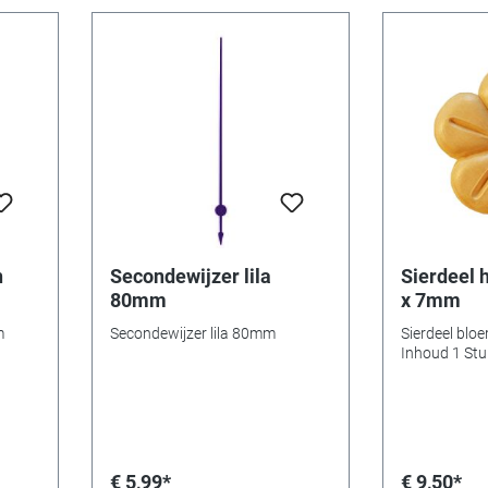
n
Secondewijzer lila
Sierdeel 
80mm
x 7mm
m
Secondewijzer lila 80mm
Sierdeel bloem. Ø 55 
Inhoud 1 Stu
€ 5,99*
€ 9,50*