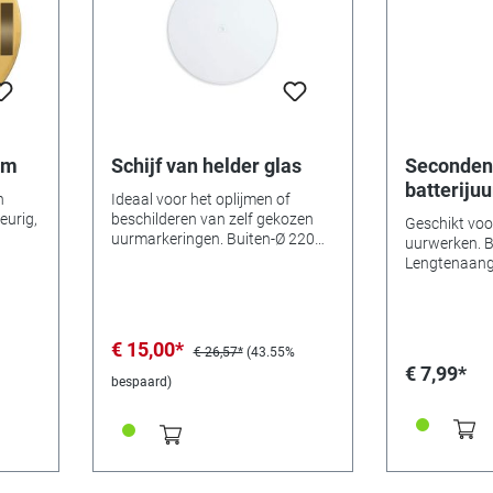
mm
Schijf van helder glas
Seconden
batteriju
n
Ideaal voor het oplijmen of
zwart W
eurig,
beschilderen van zelf gekozen
Geschikt voo
uurmarkeringen. Buiten-Ø 220
uurwerken. B
mm Dikte 3 mm, dik, vlak
Lengtenaangi
Middengat-Ø 10,2 mm
punt. Alle s
kunnen worde
€ 15,00*
€ 26,57*
(43.55%
€ 7,99*
bespaard)