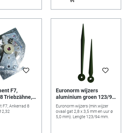
ent F7,
Euronorm wijzers
8 Triebzähne,
aluminium groen 123/94
mm
 F7, Ankerrad 8
Euronorm wijzers (min.wijzer
Ø 2,32
ovaal gat 2,8 x 3,5 mm en uur ø
5,0 mm). Lengte 123/94 mm.