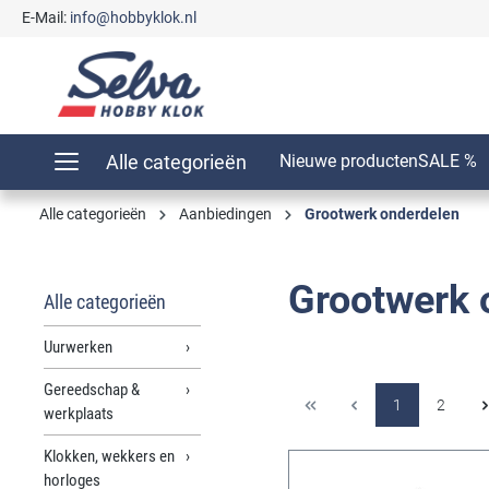
E-Mail:
info@hobbyklok.nl
oekopdracht
Ga naar de hoofdnavigatie
Alle categorieën
Nieuwe producten
SALE %
Alle categorieën
Aanbiedingen
Grootwerk onderdelen
Grootwerk 
Alle categorieën
Uurwerken
Gereedschap &
1
2
werkplaats
Klokken, wekkers en
horloges