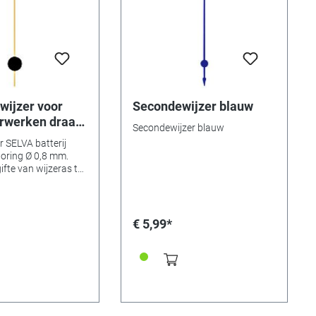
wijzer voor
Secondewijzer blauw
urwerken draad
Secondewijzer blauw
WL:80mm
r SELVA batterij
oring Ø 0,8 mm.
fte van wijzeras tot
econdenwijzer
n ingekort.
€ 5,99*