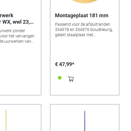
urwerk
Montageplaat 181 mm
 WX, wwl 23,5
Passend voor de afsluitranden
334978 en 334979 Goudkleurig,
urwerk zonder
gelakt staalplaat met
Voor het vervangen
omkraagde rand. Met opwind en
de uurwerken van
pijlergaten voor Hermle
lklokken. -
uurwerken.
jzermaten:
 ovaal 2,8 x 3,5mm
 ø 5,0mm -Tikkende
€ 47,99*
mpacte afmetingen
 universele
 -Minutenas met
r het schroeven met
apart meebestellen).
lengte WWL 23,5mm
dikte max. 15mm Let
horen;
centrale moer,
n rubber ring. Deze
bestellen.