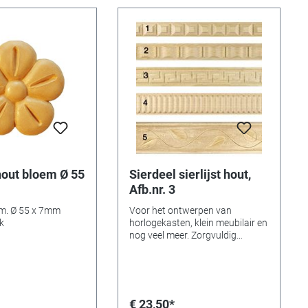
hout bloem Ø 55
Sierdeel sierlijst hout,
Afb.nr. 3
x 7mm
Voor het ontwerpen van
k
horlogekasten, klein meubilair en
nog veel meer. Zorgvuldig
gefreesd en gezaagd hout,
onbehandeld. Kan naar believen
worden gekleurd, gelakt,
gebronsd of verguld. Afmeting
(lengte x breedte x dikte):
€ 23,50*