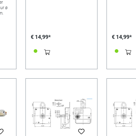
er
uur ø
m.
€ 14,99*
€ 14,99*