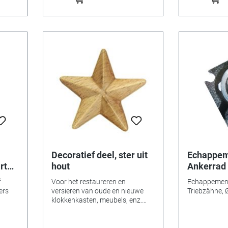
Decoratief deel, ster uit
Echappem
rt
hout
Ankerrad 
Ø 2,32
f
Voor het restaureren en
Echappement
ers
versieren van oude en nieuwe
Triebzähne, 
klokkenkasten, meubels, enz.
Deze onderdelen zijn geperst,
rauw en kunnen worden
gebeitst, geverfd, gebronsd of