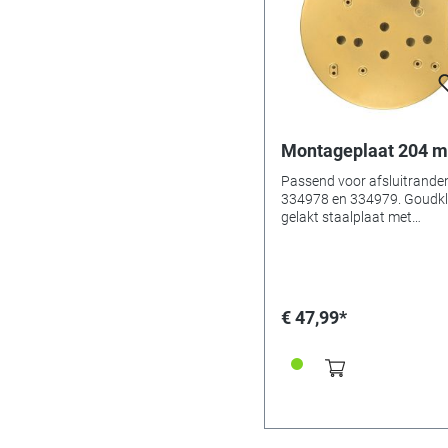
Montageplaat 204 
Passend voor afsluitrande
334978 en 334979. Goudkl
gelakt staalplaat met
omkraagde rand. Met opwind en
pijlergaten voor Hermle
uurwerken.
€ 47,99*