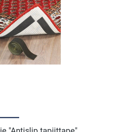
 "Antislip tapijttape"