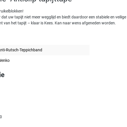
truikelblokken!
or dat uw tapijt niet meer wegglijd en biedt daardoor een stabiele en veili
t van het tapijt – klaar is Kees. Kan naar wens afgeneden worden.
nti-Rutsch-Teppichband
Wenko
ie
0