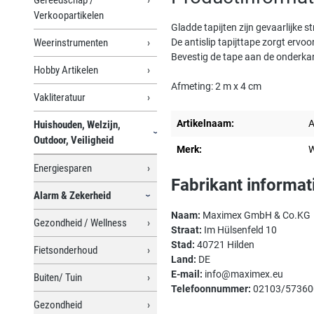
Verkoopartikelen
Gladde tapijten zijn gevaarlijke s
Weerinstrumenten
De antislip tapijttape zorgt ervo
Bevestig de tape aan de onderkan
Hobby Artikelen
Afmeting: 2 m x 4 cm
Vakliteratuur
Artikelnaam:
A
Huishouden, Welzijn,
Outdoor, Veiligheid
Merk:
Energiesparen
Fabrikant informat
Alarm & Zekerheid
Naam:
Maximex GmbH & Co.KG
Gezondheid / Wellness
Straat:
Im Hülsenfeld 10
Stad:
40721 Hilden
Fietsonderhoud
Land:
DE
E-mail:
info@maximex.eu
Buiten/ Tuin
Telefoonnummer:
02103/57360
Gezondheid