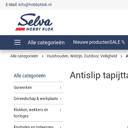
E-Mail:
info@hobbyklok.nl
oekopdracht
Ga naar de hoofdnavigatie
Alle categorieën
Nieuwe producten
SALE %
Alle categorieën
Huishouden, Welzijn, Outdoor, Veiligheid
A
Antislip tapijt
Alle categorieën
Uurwerken
Gereedschap & werkplaats
Afbeeldingengalerij overslaan
Klokken, wekkers en
horloges
Knutselen en ontwerpen