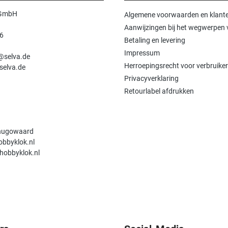
 GmbH
Algemene voorwaarden en klante
Aanwijzingen bij het wegwerpen v
6
Betaling en levering
n
Impressum
e@selva.de
Herroepingsrecht voor verbruiker
selva.de
Privacyverklaring
Retourlabel afdrukken
hugowaard
obbyklok.nl
hobbyklok.nl