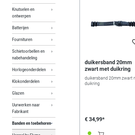
Knutselen en
ontwerpen
Batterijen
Fournituren
Schietoorbellen en
nabehandeling
duikersband 20mm
zwart met duikring
Horlogeonderdelen
duikersband 20mm zwart 
Klokonderdelen
duikring
Glazen
Uurwerken naar
Fabrikant
€ 34,99*
Banden en toebehoren