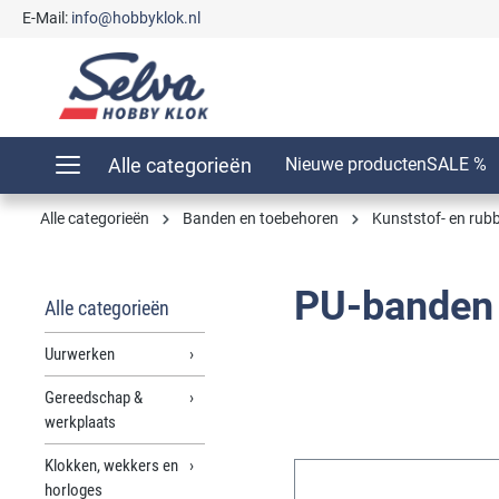
E-Mail:
info@hobbyklok.nl
oekopdracht
Ga naar de hoofdnavigatie
Alle categorieën
Nieuwe producten
SALE %
Alle categorieën
Banden en toebehoren
Kunststof- en rub
PU-banden 
Alle categorieën
Uurwerken
Gereedschap &
werkplaats
Klokken, wekkers en
horloges