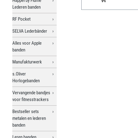
Happel by Flume
Lederen banden
RF Pocket
SELVA Lederbänder
Alles voor Apple
banden
Manufakturwerk
s.Oliver
Horlogebanden
Vervangende bandjes
voor fitnesstrackers
Bestseller sets
metalen en lederen
banden
Leren banden