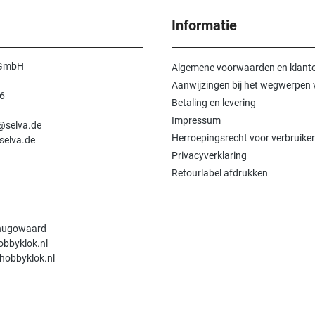
Informatie
 GmbH
Algemene voorwaarden en klante
Aanwijzingen bij het wegwerpen v
6
Betaling en levering
n
Impressum
e@selva.de
Herroepingsrecht voor verbruiker
selva.de
Privacyverklaring
Retourlabel afdrukken
hugowaard
obbyklok.nl
hobbyklok.nl