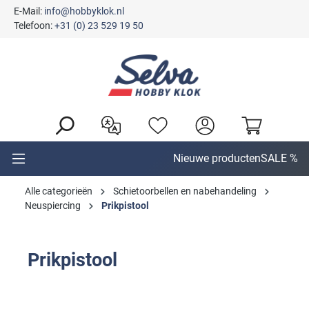
E-Mail:
info@hobbyklok.nl
hoofdinhoud
Telefoon:
+31 (0) 23 529 19 50
Nieuwe producten
SALE %
Alle categorieën
Schietoorbellen en nabehandeling
Neuspiercing
Prikpistool
Prikpistool