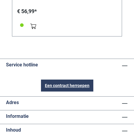
geen inzet verwisselingen nodig. Elke steriele
verpakking bevat een neusprikbel. Hierdoor kan het
€ 56,99*
pistool eenvoudig en snel worden geladen ongeacht
de grootte of vorm van de prikbel.
Service hotline
Een contract herroepen
Adres
Informatie
Inhoud