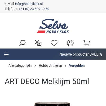
E-Mail:
info@hobbyklok.nl
hoofdinhoud
Telefoon:
+31 (0) 23 529 19 50
Nieuwe producten
SALE %
Alle categorieën
Hobby Artikelen
Vergulden
ART DECO Melklijm 50ml
Afbeeldingengalerij overslaan