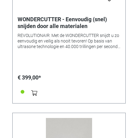
WONDERCUTTER - Eenvoudig (snel)
snijden door alle materialen
REVOLUTIONAIR: Met de WONDERCUTTER snijdt u zo
eenvoudig en veilig als nooit tevoren! Op basis van
ultrasone technologie en 40.000 trillingen per seconde
worden de meest uiteenlopende materialen
moeiteloos en absoluut veilig gesneden - zonder te
rafelen! De allessnijder: De WONDER CUTTER is
bijzonder geschikt voor alle soorten kunststof snijdt
dit tot ten minste 5 mm moeiteloos door, leer, vilt,
€ 399,00*
karton, dozen, siliconen, rubber, hout, planken en nog
veel meer! OVERAL MEE TE NEMEN: Maximale
efficiëntie en beste resultaten - ultrasnel: de
WONDERCUTTER kan ongelooflijk schoon, 100%
nauwkeurig en in elke vorm voor alle toepassingen
worden gebruikt. Het beste van alles: dankzij de
geïntegreerde batterij en het lage gewicht is de
WONDERCUTTER te dragen en dus overal mee naar
toe te nemen. EEN WARE MULTITALENT: Professioneel
of leek - de toepassing is zo eenvoudig dat de
WONDERCUTTER direct zonder voorafgaande kennis