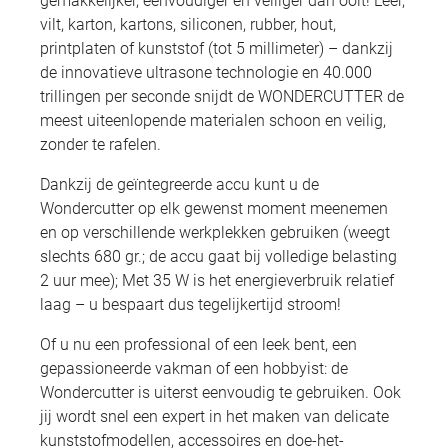
gemakkelijker, eenvoudiger en veiliger dan ooit! Leer,
vilt, karton, kartons, siliconen, rubber, hout,
printplaten of kunststof (tot 5 millimeter) – dankzij
de innovatieve ultrasone technologie en 40.000
trillingen per seconde snijdt de WONDERCUTTER de
meest uiteenlopende materialen schoon en veilig,
zonder te rafelen.
Dankzij de geïntegreerde accu kunt u de
Wondercutter op elk gewenst moment meenemen
en op verschillende werkplekken gebruiken (weegt
slechts 680 gr.; de accu gaat bij volledige belasting
2 uur mee); Met 35 W is het energieverbruik relatief
laag – u bespaart dus tegelijkertijd stroom!
Of u nu een professional of een leek bent, een
gepassioneerde vakman of een hobbyist: de
Wondercutter is uiterst eenvoudig te gebruiken. Ook
jij wordt snel een expert in het maken van delicate
kunststofmodellen, accessoires en doe-het-