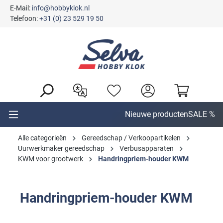
E-Mail:
info@hobbyklok.nl
hoofdinhoud
Telefoon:
+31 (0) 23 529 19 50
Nieuwe producten
SALE %
Alle categorieën
Gereedschap / Verkoopartikelen
Uurwerkmaker gereedschap
Verbusapparaten
KWM voor grootwerk
Handringpriem-houder KWM
Handringpriem-houder KWM