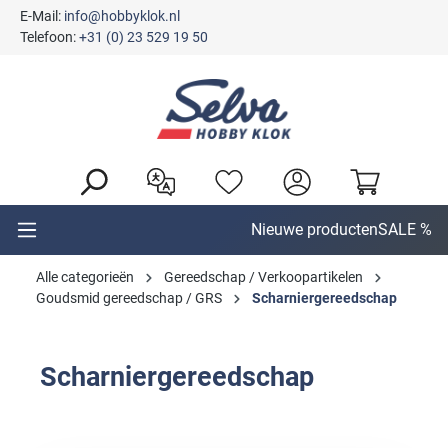
E-Mail:
info@hobbyklok.nl
hoofdinhoud
Telefoon:
+31 (0) 23 529 19 50
Nieuwe producten
SALE %
Alle categorieën
Gereedschap / Verkoopartikelen
Goudsmid gereedschap / GRS
Scharniergereedschap
Scharniergereedschap