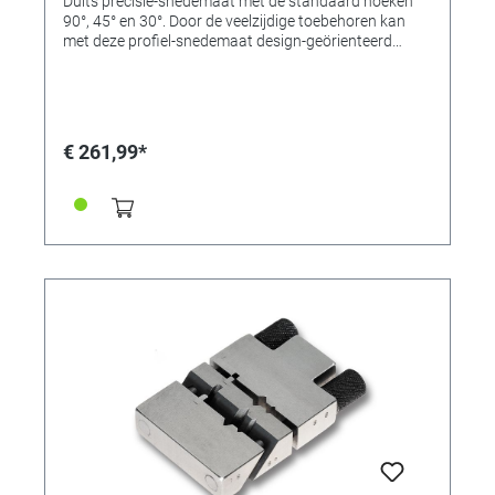
Duits precisie-snedemaat met de standaard hoeken
90°, 45° en 30°. Door de veelzijdige toebehoren kan
met deze profiel-snedemaat design-geörienteerd
worden gewerkt. Deze profiel-snedemaat uit
doorgehard, hooggelegeerd gereedschapsstaal wordt
voor het afzagen van profielen, het nauwkeurig hoekig
vijlen, het buigen van draden (herhalingsnauwkeurig)
en voor het inspannen van kleine werkstukken tot 27
€ 261,99*
mm gebruikt. Voor de profiel-snedemaat hebben wij
vele zinvolle toebehoren in het assortiment. (zie
toepassingsfoto's)