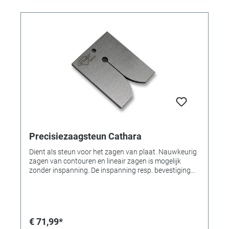
Precisiezaagsteun Cathara
Dient als steun voor het zagen van plaat. Nauwkeurig
zagen van contouren en lineair zagen is mogelijk
zonder inspanning. De inspanning resp. bevestiging
gebeurt via de multifunctionele klem 4 540 077. De 5
mm sterke gereedschapsstaalplaat is doorgehard,
zodat deze niet aangetast kan worden.
€ 71,99*