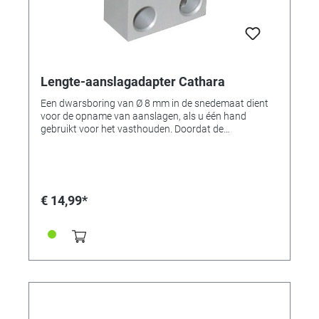
Lengte-aanslagadapter Cathara
Een dwarsboring van Ø 8 mm in de snedemaat dient
voor de opname van aanslagen, als u één hand
gebruikt voor het vasthouden. Doordat de
multifunctionele klem op het werkblad is bevestigd, is
deze boring geblokkeerd. In dit geval biedt de lengte-
aanslagadapter een andere boring en biedt zo de
mogelijkheid om de lengte-aanslag extra vanaf de
klem te bevestigen.
€ 14,99*