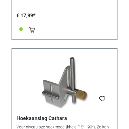
beschadigd. Ook bij het spannen van werkstukken is
het profiel van de snedemaat hinderlijk (golfplaat).
€ 17,99*
Hoekaanslag Cathara
Voor niveauloze hoekmogelijkheid (15° - 90°). Zo kan