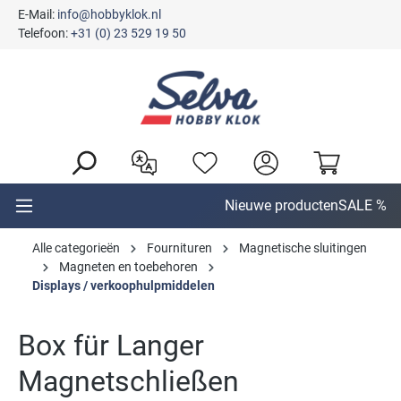
E-Mail:
info@hobbyklok.nl
hoofdinhoud
Telefoon:
+31 (0) 23 529 19 50
Nieuwe producten
SALE %
Alle categorieën
Fournituren
Magnetische sluitingen
Magneten en toebehoren
Displays / verkoophulpmiddelen
Box für Langer
Magnetschließen