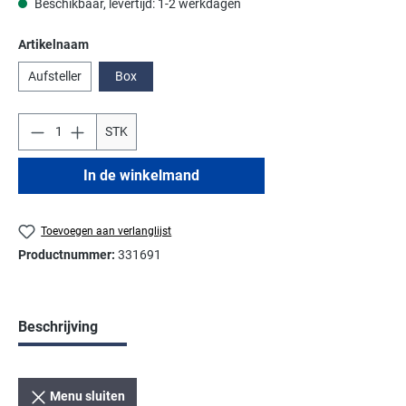
Beschikbaar, levertijd: 1-2 werkdagen
Selecteer
Artikelnaam
Aufsteller
Box
STK
In de winkelmand
Toevoegen aan verlanglijst
Productnummer:
331691
Beschrijving
Menu sluiten