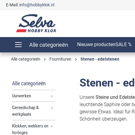
E-Mail:
info@hobbyklok.nl
oekopdracht
Ga naar de hoofdnavigatie
Alle categorieën
Nieuwe producten
SALE %
Alle categorieën
Fournituren
Stenen - edelstenen
Stenen - e
Alle categorieën
Uurwerken
Unsere
Steine und Edelste
leuchtende Saphire oder 
Gereedschap &
gewisse Etwas. Ideal für R
werkplaats
Schönheit überzeugen.
Klokken, wekkers en
horloges