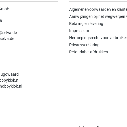
 GmbH
Algemene voorwaarden en klante
Aanwijzingen bij het wegwerpen v
6
Betaling en levering
n
Impressum
e@selva.de
Herroepingsrecht voor verbruiker
selva.de
Privacyverklaring
Retourlabel afdrukken
hugowaard
obbyklok.nl
hobbyklok.nl