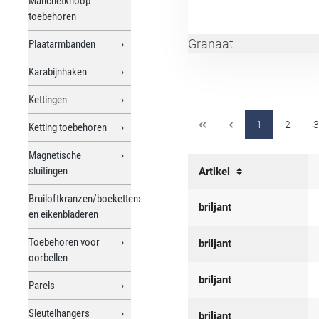
Manchetknoop
toebehoren
Granaat
Plaatarmbanden
Karabijnhaken
Kettingen
1
2
3
Ketting toebehoren
Magnetische
sluitingen
Artikel
Bruiloftkranzen/boeketten
briljant
en eikenbladeren
Toebehoren voor
briljant
oorbellen
briljant
Parels
Sleutelhangers
briljant