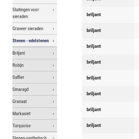
Sluitingen voor
briljant
sieraden
Graveer sieraden
briljant
Stenen - edelstenen
briljant
Briljant
briljant
Robijn
Saffier
briljant
Smaragd
briljant
Granaat
briljant
Markasiet
briljant
Turquoise
Stenen-synthetisch