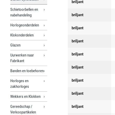
briljant
Schietoorbellen en
briljant
nabehandeling
Horlogeonderdelen
briljant
Klokonderdelen
briljant
Glazen
briljant
Uurwerken naar
Fabrikant
briljant
Banden en toebehoren
briljant
Horloges en
zakhorloges
briljant
Wekkers en Klokken
Gereedschap /
briljant
Verkoopartikelen