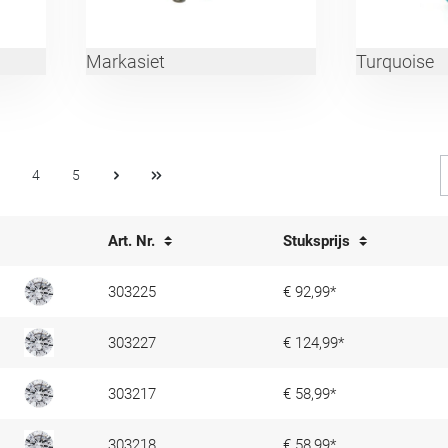
Markasiet
Turquoise
4
5
Art. Nr.
Stuksprijs
303225
€ 92,99*
303227
€ 124,99*
303217
€ 58,99*
303218
€ 58,99*