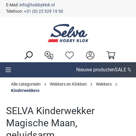
E-Mail:
info@hobbyklok.nl
hoofdinhoud
Telefoon:
+31 (0) 23 529 19 50
Nieuwe producten
SALE %
Alle categorieën
Wekkers en Klokken
Wekkers
Kinderwekkers
SELVA Kinderwekker
Magische Maan,
geluidsarm.