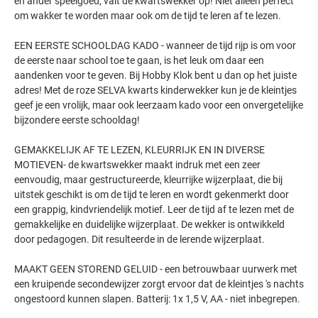
en ander speelgoed, valt de kwartswekker op! Niet alleen perfect
om wakker te worden maar ook om de tijd te leren af te lezen.
EEN EERSTE SCHOOLDAG KADO - wanneer de tijd rijp is om voor
de eerste naar school toe te gaan, is het leuk om daar een
aandenken voor te geven. Bij Hobby Klok bent u dan op het juiste
adres! Met de roze SELVA kwarts kinderwekker kun je de kleintjes
geef je een vrolijk, maar ook leerzaam kado voor een onvergetelijke
bijzondere eerste schooldag!
GEMAKKELIJK AF TE LEZEN, KLEURRIJK EN IN DIVERSE
MOTIEVEN- de kwartswekker maakt indruk met een zeer
eenvoudig, maar gestructureerde, kleurrijke wijzerplaat, die bij
uitstek geschikt is om de tijd te leren en wordt gekenmerkt door
een grappig, kindvriendelijk motief. Leer de tijd af te lezen met de
gemakkelijke en duidelijke wijzerplaat. De wekker is ontwikkeld
door pedagogen. Dit resulteerde in de lerende wijzerplaat.
MAAKT GEEN STOREND GELUID - een betrouwbaar uurwerk met
een kruipende secondewijzer zorgt ervoor dat de kleintjes 's nachts
ongestoord kunnen slapen. Batterij: 1x 1,5 V, AA - niet inbegrepen.