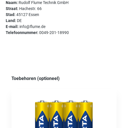
Naam:
Rudolf Flume Technik GmbH
Straat:
Hachestr. 66
Stad:
45127 Essen
Land:
DE
E-mail:
info@flume.de
Telefoonnummer:
0049-201-18990
Productgalerij overslaan
Toebehoren (optioneel)