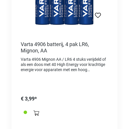
Varta 4906 batterij, 4 pak LR6,
Mignon, AA
Varta 4906 Mignon AA / LR6 4 stuks verijdeld of
als een doos met 40 High Energy voor krachtige
energie voor apparaten met een hoog
energieverbruik, bijv. Als elektronisch speelgoed,
draadloze muizen, zaklampen, enz. "Made in
Germany" als kwaliteitskenmerk en als bewijs van
oorsprong Kies voor hetzelfde type in
blisterverpakking de referentie 2625001
€ 3,99*