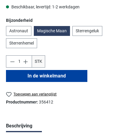
Beschikbaar, levertijd: 1-2 werkdagen
Selecteer
Bijzonderheid
Astronaut
Magische Maan
Sterrengeluk
Sterrenhemel
STK
In de winkelmand
Toevoegen aan verlanglijst
Productnummer:
356412
Beschrijving