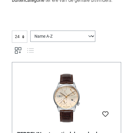
buitencategorie
ter ere van de geniale uitvinders.