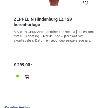
ZEPPELIN Hindenburg LZ 129
herenhorloge
MADE IN GERMANY Gesatineerde roestvrij stalen kast
met PVD-coating. Zilverkleurige wijzerplaat met
zwarte cijfers. Datum en secondeweergave, evenals
weergave van weekdag, kalenderweek en maanfase.
Kunststofglas, roestvrij stalen deksel, SWISS MADE
kwarts uurwerk. Horlogeband Bruinlederen band met
reliëf met gesp. Afmetingen Ø 36 x 10 mm. Waterdicht
tot 5 bar
€ 299,00*
Service hotline