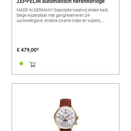
ZEPPELIN automatisch herenhorloge
MADE IN GERMANY Gepolijste roestvrij stalen kast,
beige wijzerplaat met gangreserve en 24-
uursweergave, strakke zwarte index en wijzers,
automatisch uurwerk, 26 jewels, mineraalglas.
Roestvrij stalen schroefdeksel. Horlogeband Bruin
lederen band met gesp. Overige informatie:
Automatisch uurwerk, 26 jewels Afmetingen Ø 40 x 12
mm. Waterdicht tot 3 bar.
€ 479,00*