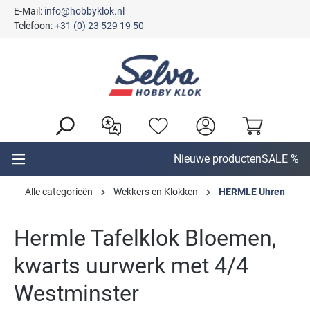
E-Mail:
info@hobbyklok.nl
hoofdinhoud
Telefoon:
+31 (0) 23 529 19 50
Nieuwe producten
SALE %
Alle categorieën
Wekkers en Klokken
HERMLE Uhren
Hermle Tafelklok Bloemen,
kwarts uurwerk met 4/4
Westminster