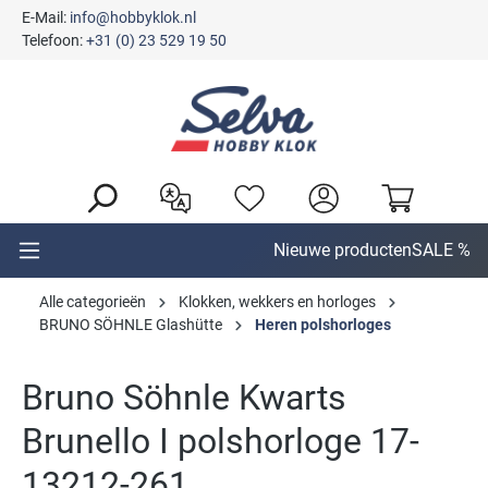
E-Mail:
info@hobbyklok.nl
hoofdinhoud
Telefoon:
+31 (0) 23 529 19 50
Nieuwe producten
SALE %
Alle categorieën
Klokken, wekkers en horloges
BRUNO SÖHNLE Glashütte
Heren polshorloges
Bruno Söhnle Kwarts
Brunello I polshorloge 17-
13212-261