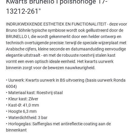
Kwarts Brunello I polshorloge 17-
13212-261"
INDRUKWEKKENDE ESTHETIEK EN FUNCTIONALITEIT - deze voor
Bruno Söhnle typische symbiose wordt ook geïllustreerd door de
BRUNELLO I, die wordt gekenmerkt door een helder ontwerp en
technisch overtuigende precisie: terwijl de speciale wijzerplaat met
Arabische cijfers, kleine seconde en datumaanduiding eenvoudige
elegantie uitstraalt - en met de robuuste roestvrij stalen kast
vormt een even optisch ideale eenheid. Het kwarts uurwerk
binnenin zorgt voor de bewezen nauwkeurigheid.
• Uurwerk: Kwarts uurwerk in BS uitvoering (basis uurwerk Ronda
6004)
• Materiaal kast: Roestvrij staal
• Kleur kast: Zilver
• Kast-Ø: 41,0 mm
• Hoogte 6,3 mm
• Waterdichtheid: 3 bar
• Horlogeglas: Saffierglas met antireflectie coating aan de
binnenkant