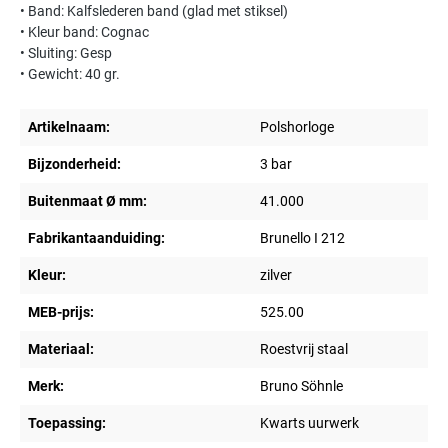
• Band: Kalfslederen band (glad met stiksel)
• Kleur band: Cognac
• Sluiting: Gesp
• Gewicht: 40 gr.
Artikelnaam:
Polshorloge
Bijzonderheid:
3 bar
Buitenmaat Ø mm:
41.000
Fabrikantaanduiding:
Brunello I 212
Kleur:
zilver
MEB-prijs:
525.00
Materiaal:
Roestvrij staal
Merk:
Bruno Söhnle
Toepassing:
Kwarts uurwerk