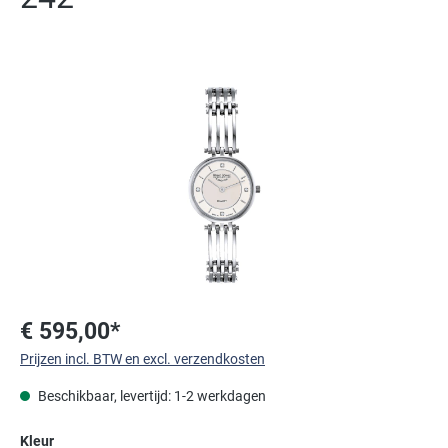
Afbeeldingengalerij overslaan
€ 595,00*
Prijzen incl. BTW en excl. verzendkosten
Beschikbaar, levertijd: 1-2 werkdagen
Selecteer
Kleur