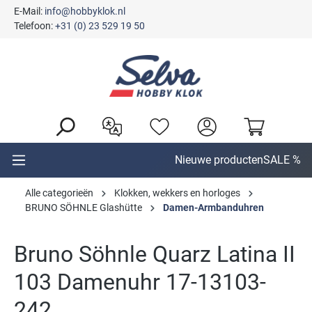
E-Mail:
info@hobbyklok.nl
hoofdinhoud
Telefoon:
+31 (0) 23 529 19 50
Nieuwe producten
SALE %
Alle categorieën
Klokken, wekkers en horloges
BRUNO SÖHNLE Glashütte
Damen-Armbanduhren
Bruno Söhnle Quarz Latina II
103 Damenuhr 17-13103-
242