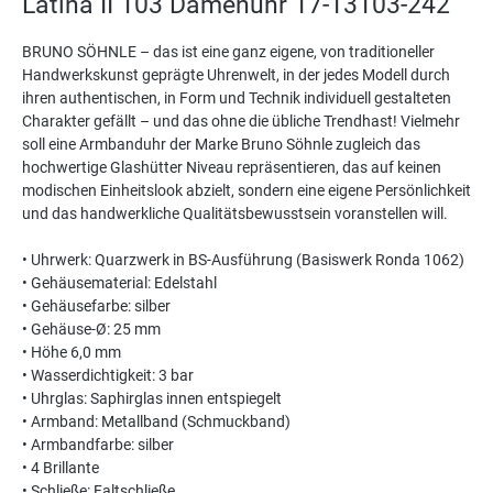
Latina II 103 Damenuhr 17-13103-242"
BRUNO SÖHNLE – das ist eine ganz eigene, von traditioneller
Handwerkskunst geprägte Uhrenwelt, in der jedes Modell durch
ihren authentischen, in Form und Technik individuell gestalteten
Charakter gefällt – und das ohne die übliche Trendhast! Vielmehr
soll eine Armbanduhr der Marke Bruno Söhnle zugleich das
hochwertige Glashütter Niveau repräsentieren, das auf keinen
modischen Einheitslook abzielt, sondern eine eigene Persönlichkeit
und das handwerkliche Qualitätsbewusstsein voranstellen will.
• Uhrwerk: Quarzwerk in BS-Ausführung (Basiswerk Ronda 1062)
• Gehäusematerial: Edelstahl
• Gehäusefarbe: silber
• Gehäuse-Ø: 25 mm
• Höhe 6,0 mm
• Wasserdichtigkeit: 3 bar
• Uhrglas: Saphirglas innen entspiegelt
• Armband: Metallband (Schmuckband)
• Armbandfarbe: silber
• 4 Brillante
• Schließe: Faltschließe