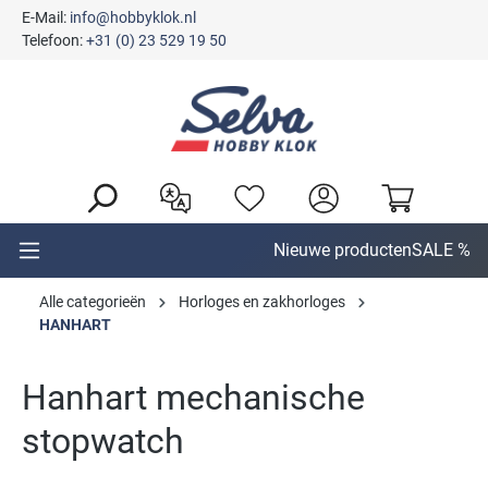
E-Mail:
info@hobbyklok.nl
hoofdinhoud
Telefoon:
+31 (0) 23 529 19 50
Nieuwe producten
SALE %
Alle categorieën
Horloges en zakhorloges
HANHART
Hanhart mechanische
stopwatch