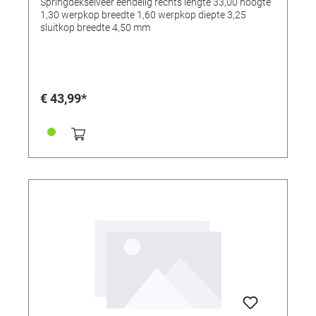
Springdekselveer eendelig rechts lengte 33,00 hoogte
4,50 mm
1,30 werpkop breedte 1,60 werpkop diepte 3,25
sluitkop breedte 4,50 mm
€ 43,99*