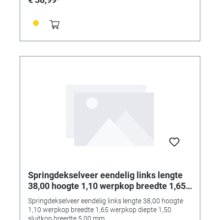
Springdekselveer eendelig links lengte
38,00 hoogte 1,10 werpkop breedte 1,65
werpkop diepte 1,50 sluitkop breedte
Springdekselveer eendelig links lengte 38,00 hoogte
5,00 mm
1,10 werpkop breedte 1,65 werpkop diepte 1,50
sluitkop breedte 5,00 mm