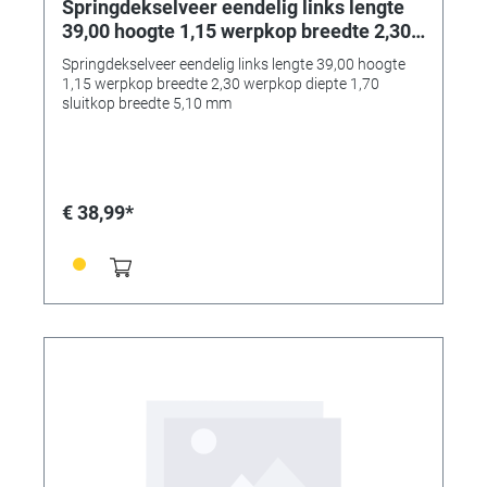
Springdekselveer eendelig links lengte
39,00 hoogte 1,15 werpkop breedte 2,30
werpkop diepte 1,70 sluitkop breedte
Springdekselveer eendelig links lengte 39,00 hoogte
5,10 mm
1,15 werpkop breedte 2,30 werpkop diepte 1,70
sluitkop breedte 5,10 mm
€ 38,99*