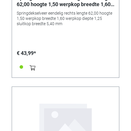
62,00 hoogte 1,50 werpkop breedte 1,60
werpkop diepte 1,25 sluitkop breedte
Springdekselveer eendelig rechts lengte 62,00 hoogte
5,40 mm
1,50 werpkop breedte 1,60 werpkop diepte 1,25
sluitkop breedte 5,40 mm
€ 43,99*